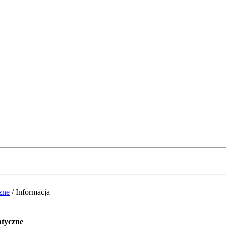
zne
/
Informacja
atyczne