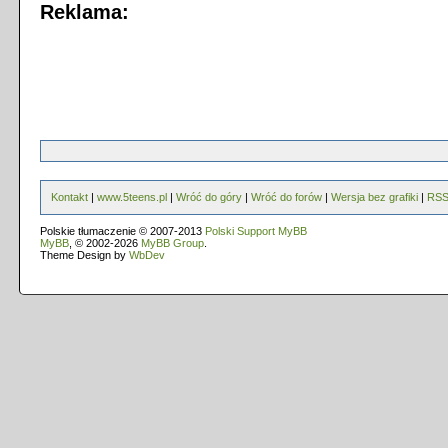
Reklama:
Kontakt
|
www.5teens.pl
|
Wróć do góry
|
Wróć do forów
|
Wersja bez grafiki
|
RS
Polskie tłumaczenie © 2007-2013
Polski Support MyBB
MyBB
, © 2002-2026
MyBB Group
.
Theme Design by
WbDev