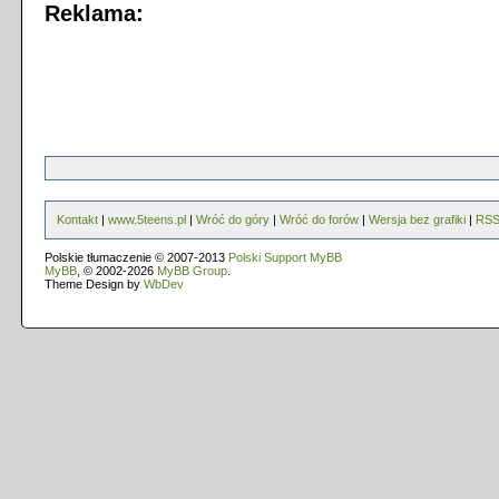
Reklama:
Kontakt
|
www.5teens.pl
|
Wróć do góry
|
Wróć do forów
|
Wersja bez grafiki
|
RS
Polskie tłumaczenie © 2007-2013
Polski Support MyBB
MyBB
, © 2002-2026
MyBB Group
.
Theme Design by
WbDev