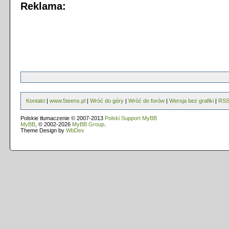
Reklama:
Kontakt
|
www.5teens.pl
|
Wróć do góry
|
Wróć do forów
|
Wersja bez grafiki
|
RS
Polskie tłumaczenie © 2007-2013
Polski Support MyBB
MyBB
, © 2002-2026
MyBB Group
.
Theme Design by
WbDev