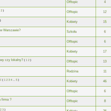
Offtopic
4
2
)
Offtopic
12
)
Kobiety
15
a w Warszawie?
Szkoła
6
Offtopic
6
Kobiety
17
owy czy lokalny?
(
1
2
)
Offtopic
13
Rodzina
11
i
(
1
2
3
4
...
5
)
Kobiety
46
Offtopic
6
 firma ?
Offtopic
8
2
3
)
Kobiety
26