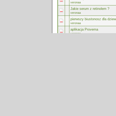
veronaa
Jakie serum z retinolem ?
veronaa
pierwszy biustonosz dla dzie
veronaa
aplikacja Provema
veronaa
Opinie o Verde Clinic
veronaa
skuteczny krem nawilżający
(
veronaa
Kosmetyki Muldream
veronaa
Opinie o narożnikach z CAY
veronaa
Strony (2):
1
2
Dalej »
Reklama: