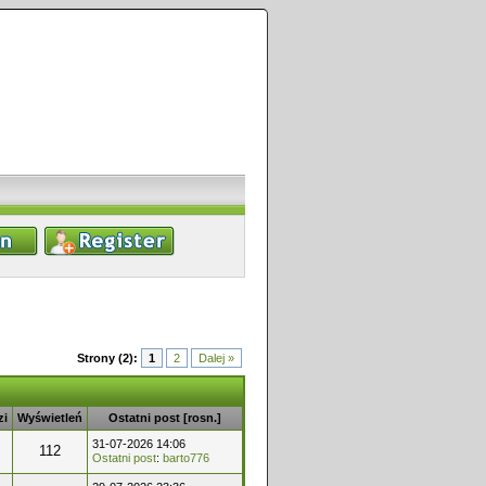
Strony (2):
1
2
Dalej »
zi
Wyświetleń
Ostatni post
[
rosn.
]
31-07-2026 14:06
112
Ostatni post
:
barto776