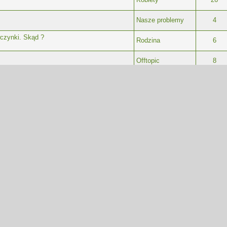
Nasze problemy
4
wczynki. Skąd ?
Rodzina
6
Offtopic
8
Offtopic
7
1
2
3
4
...
5
)
Kobiety
46
Kobiety
3
A DESIGN
Offtopic
9