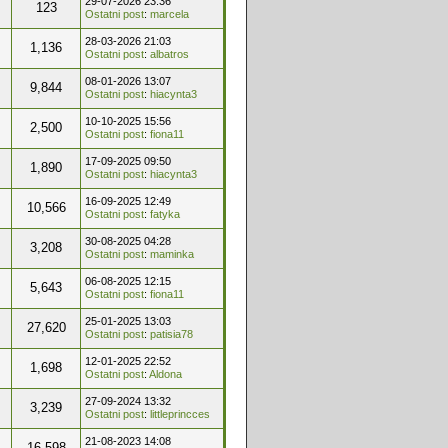
29-07-2026 23:36
123
Ostatni post
:
marcela
28-03-2026 21:03
1,136
Ostatni post
:
albatros
08-01-2026 13:07
9,844
Ostatni post
:
hiacynta3
10-10-2025 15:56
2,500
Ostatni post
:
fiona11
17-09-2025 09:50
1,890
Ostatni post
:
hiacynta3
16-09-2025 12:49
10,566
Ostatni post
:
fatyka
30-08-2025 04:28
3,208
Ostatni post
:
maminka
06-08-2025 12:15
5,643
Ostatni post
:
fiona11
25-01-2025 13:03
27,620
Ostatni post
:
patisia78
12-01-2025 22:52
1,698
Ostatni post
:
Aldona
27-09-2024 13:32
3,239
Ostatni post
:
littleprincces
21-08-2023 14:08
16,598