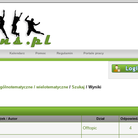
Kalendarz
Pomoc
Regulamin
Portale pracy
gólnotematyczne / wielotematyczne
/
Szukaj
/
Wyniki
tek
/
Autor
Dział
Odpowied
Offtopic
4