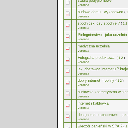
studia podyplomowe
veronaa
budowa domu - wykonawca
(
1
veronaa
spódniczki czy spodnie ?
(
1
2
veronaa
Pielęgniarstwo - jaka uczelni
veronaa
medyczna uczelnia
veronaa
Fotografia produktowa.
(
1
2
)
veronaa
jaki dostawca internetu ? kraj
veronaa
dobry internet mobilny
(
1
2
)
veronaa
hurtownia kosmetyczna w siec
veronaa
internet i kablówka
veronaa
designerskie spacerówki - jaka
veronaa
wieczór panieński w SPA ?
(
1