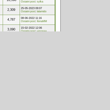
Ostatni post
:
sylka
25-05-2023 09:07
2,309
Ostatni post
:
lalamido
08-06-2022 11:16
4,787
Ostatni post
:
IlonaMM
15-02-2022 12:06
3,090
Ostatni post
:
veronaa
04-01-2022 16:20
2,813
Ostatni post
:
Kawalka
29-11-2021 14:30
32,000
Ostatni post
:
katarzynakow
11-11-2021 21:11
1,614
Ostatni post
:
jjusti18
25-10-2019 17:58
6,755
Ostatni post
:
byniek