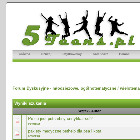
Główna
Szukaj
Użytkownicy
Kalendarz
Pomoc
Forum Dyskusyjne - młodzieżowe, ogólnotematyczne / wielotema
Wyniki szukania
Wątek
/
Autor
Po co jest potrzebny certyfikat ssl?
reversa
pakiety medyczne pethelp dla psa i kota
reversa