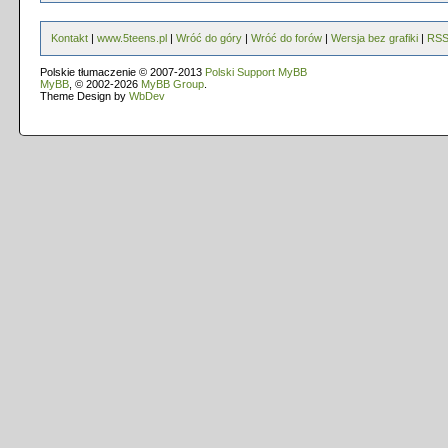
Kontakt
|
www.5teens.pl
|
Wróć do góry
|
Wróć do forów
|
Wersja bez grafiki
|
RS
Polskie tłumaczenie © 2007-2013
Polski Support MyBB
MyBB
, © 2002-2026
MyBB Group
.
Theme Design by
WbDev