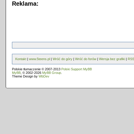
Reklama:
Kontakt
|
www.5teens.pl
|
Wróć do góry
|
Wróć do forów
|
Wersja bez grafiki
|
RS
Polskie tłumaczenie © 2007-2013
Polski Support MyBB
MyBB
, © 2002-2026
MyBB Group
.
Theme Design by
WbDev