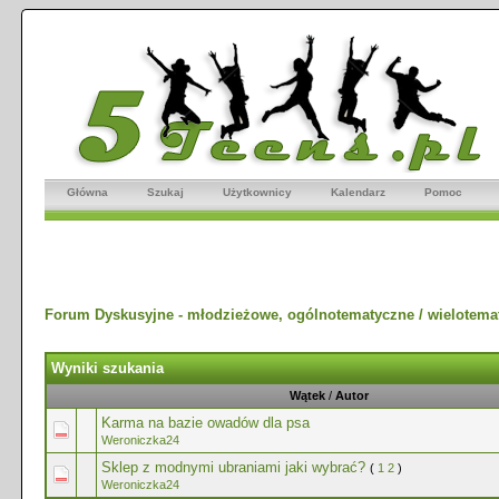
Główna
Szukaj
Użytkownicy
Kalendarz
Pomoc
Forum Dyskusyjne - młodzieżowe, ogólnotematyczne / wielotema
Wyniki szukania
Wątek
/
Autor
Karma na bazie owadów dla psa
Weroniczka24
Sklep z modnymi ubraniami jaki wybrać?
(
1
2
)
Weroniczka24