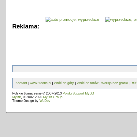
Reklama:
Kontakt
|
www.5teens.pl
|
Wróć do góry
|
Wróć do forów
|
Wersja bez grafiki
|
RS
Polskie tłumaczenie © 2007-2013
Polski Support MyBB
MyBB
, © 2002-2026
MyBB Group
.
Theme Design by
WbDev