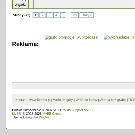
Strony (23):
1
2
3
4
5
...
23
Dalej »
Reklama:
Kontakt
|
www.5teens.pl
|
Wróć do góry
|
Wróć do forów
|
Wersja bez grafiki
|
RS
Polskie tłumaczenie © 2007-2013
Polski Support MyBB
MyBB
, © 2002-2026
MyBB Group
.
Theme Design by
WbDev