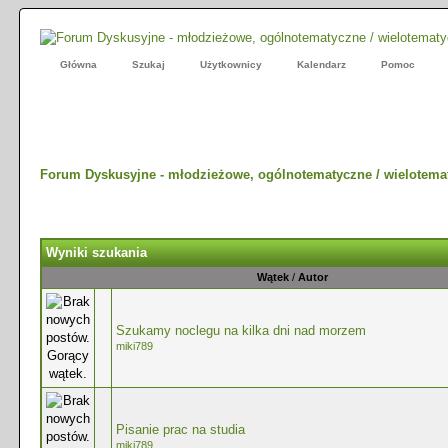
Główna
Szukaj
Użytkownicy
Kalendarz
Pomoc
Forum Dyskusyjne - młodzieżowe, ogólnotematyczne / wielotema
Wyniki szukania
Wątek
/
Autor
Szukamy noclegu na kilka dni nad morzem
miki789
Pisanie prac na studia
miki789