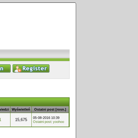
iedzi
Wyświetleń
Ostatni post
[
rosn.
]
05-08-2016 10:39
1
15,675
Ostatni post
:
yoohoo