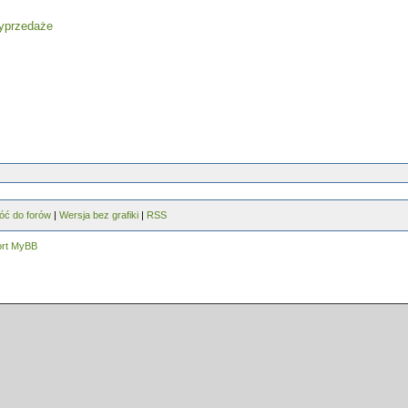
óć do forów
|
Wersja bez grafiki
|
RSS
ort MyBB