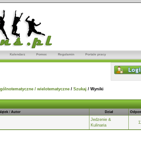
Kalendarz
Pomoc
Regulamin
Portale pracy
gólnotematyczne / wielotematyczne
/
Szukaj
/
Wyniki
Wątek
/
Autor
Dział
Odpow
Jedzenie &
1
Kulinaria