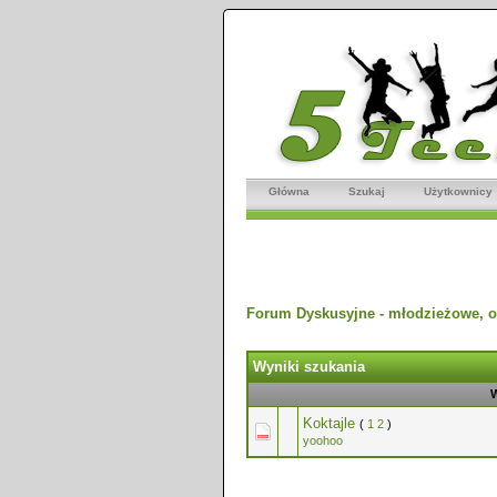
Główna
Szukaj
Użytkownicy
Forum Dyskusyjne - młodzieżowe, o
Wyniki szukania
Koktajle
(
1
2
)
yoohoo