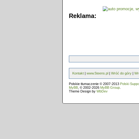
Reklama:
Kontakt
|
www.5teens.pl
|
Wróć do góry
|
Wr
Polskie tłumaczenie © 2007-2013
Polski Supp
MyBB
, © 2002-2026
MyBB Group
.
Theme Design by
WbDev