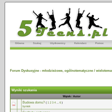
Główna
Szukaj
Użytkownicy
Kalendarz
Pomoc
Forum Dyskusyjne - młodzieżowe, ogólnotematyczne / wielotema
Wyniki szukania
Wątek
/
Autor
Budowa domu?
(
1
2
3
4
...
6
)
byniek