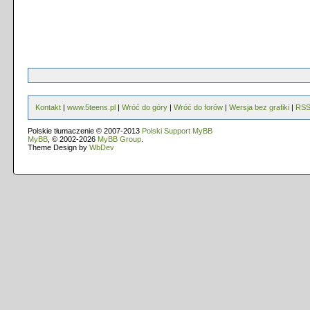
Kontakt
|
www.5teens.pl
|
Wróć do góry
|
Wróć do forów
|
Wersja bez grafiki
|
RS
Polskie tłumaczenie © 2007-2013
Polski Support MyBB
MyBB
, © 2002-2026
MyBB Group
.
Theme Design by
WbDev