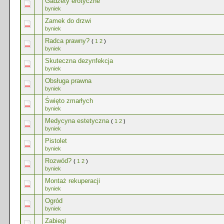
Gadżety erotyczne
byniek
Zamek do drzwi
byniek
Radca prawny?
(
1
2
)
byniek
Skuteczna dezynfekcja
byniek
Obsługa prawna
byniek
Święto zmarłych
byniek
Medycyna estetyczna
(
1
2
)
byniek
Pistolet
byniek
Rozwód?
(
1
2
)
byniek
Montaż rekuperacji
byniek
Ogród
byniek
Zabiegi