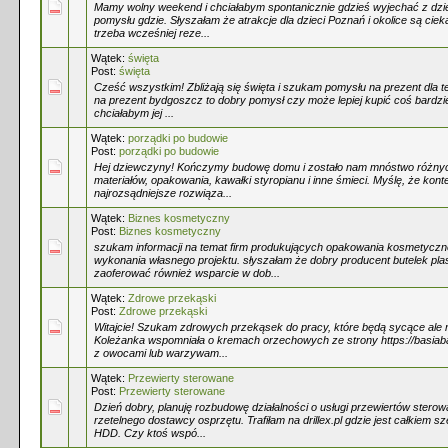
Mamy wolny weekend i chciałabym spontanicznie gdzieś wyjechać z dzi
pomysłu gdzie. Słyszałam że atrakcje dla dzieci Poznań i okolice są ciek
trzeba wcześniej reze...
Wątek:
święta
Post:
święta
Cześć wszystkim! Zbliżają się święta i szukam pomysłu na prezent dla t
na prezent bydgoszcz to dobry pomysł czy może lepiej kupić coś bardzie
chciałabym jej ...
Wątek:
porządki po budowie
Post:
porządki po budowie
Hej dziewczyny! Kończymy budowę domu i zostało nam mnóstwo różnyc
materiałów, opakowania, kawałki styropianu i inne śmieci. Myślę, że kon
najrozsądniejsze rozwiąza...
Wątek:
Biznes kosmetyczny
Post:
Biznes kosmetyczny
szukam informacji na temat firm produkujących opakowania kosmetyczn
wykonania własnego projektu. słyszałam że dobry producent butelek pl
zaoferować również wsparcie w dob...
Wątek:
Zdrowe przekąski
Post:
Zdrowe przekąski
Witajcie! Szukam zdrowych przekąsek do pracy, które będą sycące ale n
Koleżanka wspomniała o kremach orzechowych ze strony https://basiaba
z owocami lub warzywam...
Wątek:
Przewierty sterowane
Post:
Przewierty sterowane
Dzień dobry, planuję rozbudowę działalności o usługi przewiertów stero
rzetelnego dostawcy osprzętu. Trafiłam na drillex.pl gdzie jest całkiem s
HDD. Czy ktoś wspó...