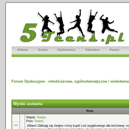
Główna
Szukaj
Użytkownicy
Kalendarz
Pomoc
Forum Dyskusyjne - młodzieżowe, ogólnotematyczne / wielotema
Wyniki szukania
Post
Wątek:
Święta
Post:
Święta
Witam! Zbliżają się święta i chcę kupić coś wyjątkowego dla teściowej. 