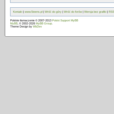
Kontakt
|
www.5teens.pl
|
Wróć do góry
|
Wróć do forów
|
Wersja bez grafiki
|
RS
Polskie tłumaczenie © 2007-2013
Polski Support MyBB
MyBB
, © 2002-2026
MyBB Group
.
Theme Design by
WbDev