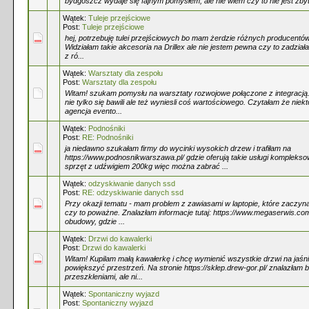
bydgoszcz wydaje się fajnym pomysłem, ale nie wiem czy to nie jest zbyt
Wątek:
Tuleje przejściowe
Post:
Tuleje przejściowe
hej, potrzebuję tulei przejściowych bo mam żerdzie różnych producentów
Widziałam takie akcesoria na Drillex ale nie jestem pewna czy to zadziała
z ró...
Wątek:
Warsztaty dla zespołu
Post:
Warsztaty dla zespołu
Witam! szukam pomysłu na warsztaty rozwojowe połączone z integracją.
nie tylko się bawili ale też wyniesli coś wartościowego. Czytałam że niekt
agencja evento...
Wątek:
Podnośniki
Post:
RE: Podnośniki
ja niedawno szukałam firmy do wycinki wysokich drzew i trafiłam na
https://www.podnosnikwarszawa.pl/ gdzie oferują takie usługi kompleks
sprzęt z udźwigiem 200kg więc można zabrać ...
Wątek:
odzyskiwanie danych ssd
Post:
RE: odzyskiwanie danych ssd
Przy okazji tematu - mam problem z zawiasami w laptopie, które zaczyna
czy to poważne. Znalazłam informacje tutaj: https://www.megaserwis.com.
obudowy, gdzie ...
Wątek:
Drzwi do kawalerki
Post:
Drzwi do kawalerki
Witam! Kupilam małą kawałerkę i chcę wymienić wszystkie drzwi na jaśni
powiększyć przestrzeń. Na stronie https://sklep.drew-gor.pl/ znalazłam b
przeszkleniami, ale ni...
Wątek:
Spontaniczny wyjazd
Post:
Spontaniczny wyjazd