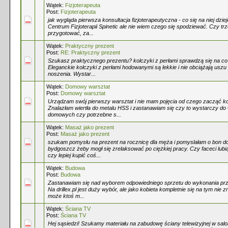
Wątek:
Fizjoterapeuta
Post:
Fizjoterapeuta
jak wygląda pierwsza konsultacja fizjoterapeutyczna - co się na niej dzie
Centrum Fizjoterapii Spinetic ale nie wiem czego się spodziewać. Czy trz
przygotować, za...
Wątek:
Praktyczny prezent
Post:
RE: Praktyczny prezent
Szukasz praktycznego prezentu? kolczyki z perłami sprawdzą się na co d
Eleganckie kolczyki z perłami hodowanymi są lekkie i nie obciążają usz
noszenia. Wystar...
Wątek:
Domowy warsztat
Post:
Domowy warsztat
Urządzam swój pierwszy warsztat i nie mam pojęcia od czego zacząć k
Znalazłam wiertła do metalu HSS i zastanawiam się czy to wystarczy do
domowych czy potrzebne s...
Wątek:
Masaż jako prezent
Post:
Masaż jako prezent
szukam pomysłu na prezent na rocznicę dla męża i pomyslałam o bon do
bydgoszcz żeby mogł się zrelaksować po ciężkiej pracy. Czy faceci lubi
czy lepiej kupić coś...
Wątek:
Budowa
Post:
Budowa
Zastanawiam się nad wyborem odpowiedniego sprzetu do wykonania przy
Na drillex.pl jest duży wybór, ale jako kobieta kompletnie się na tym nie z
może ktoś m...
Wątek:
Ściana TV
Post:
Ściana TV
Hej sąsiedzi! Szukamy materiału na zabudowę ściany telewizyjnej w salon