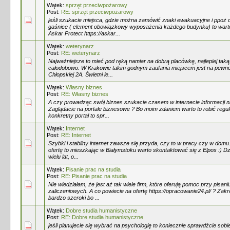
Wątek:
sprzęt przeciwpożarowy
Post:
RE: sprzęt przeciwpożarowy
jeśli szukacie miejsca, gdzie można zamówić znaki ewakuacyjne i ppoż d
gaśnice ( element obowiązkowy wyposażenia każdego budynku) to wart
Askar Protect https://askar...
Wątek:
weterynarz
Post:
RE: weterynarz
Najważniejsze to mieć pod ręką namiar na dobrą placówkę, najlepiej taką
całodobowo. W Krakowie takim godnym zaufania miejscem jest na pewno 
Chłopskiej 2A. Świetni le...
Wątek:
Własny biznes
Post:
RE: Własny biznes
A czy prowadząc swój biznes szukacie czasem w internecie informacji n
Zaglądacie na portale biznesowe ? Bo moim zdaniem warto to robić regular
konkretny portal to spr...
Wątek:
Internet
Post:
RE: Internet
Szybki i stabilny internet zawsze się przyda, czy to w pracy czy w domu.
ofertę to mieszkając w Białymstoku warto skontaktować się z Elpos :) Dzia
wielu lat, o...
Wątek:
Pisanie prac na studia
Post:
RE: Pisanie prac na studia
Nie wiedziałam, że jest aż tak wiele firm, które oferują pomoc przy pisani
zaliczeniowych. A co powiecie na ofertę https://opracowanie24.pl/ ? Zakre
bardzo szeroki bo ...
Wątek:
Dobre studia humanistyczne
Post:
RE: Dobre studia humanistyczne
jeśli planujecie się wybrać na psychologię to koniecznie sprawdźcie sob