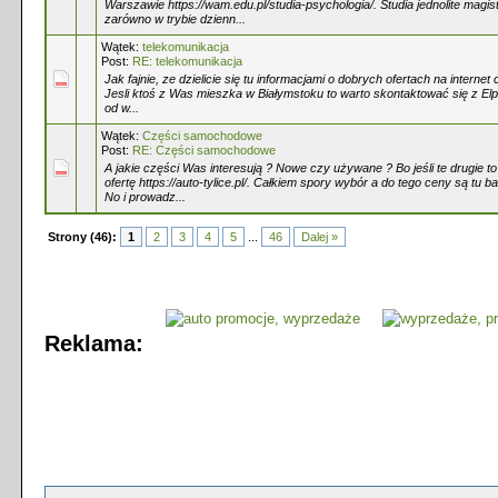
Warszawie https://wam.edu.pl/studia-psychologia/. Studia jednolite magis
zarówno w trybie dzienn...
Wątek:
telekomunikacja
Post:
RE: telekomunikacja
Jak fajnie, ze dzielicie się tu informacjami o dobrych ofertach na internet 
Jesli ktoś z Was mieszka w Białymstoku to warto skontaktować się z Elpos
od w...
Wątek:
Części samochodowe
Post:
RE: Części samochodowe
A jakie części Was interesują ? Nowe czy używane ? Bo jeśli te drugie to 
ofertę https://auto-tylice.pl/. Całkiem spory wybór a do tego ceny są tu 
No i prowadz...
Strony (46):
1
2
3
4
5
...
46
Dalej »
Reklama: