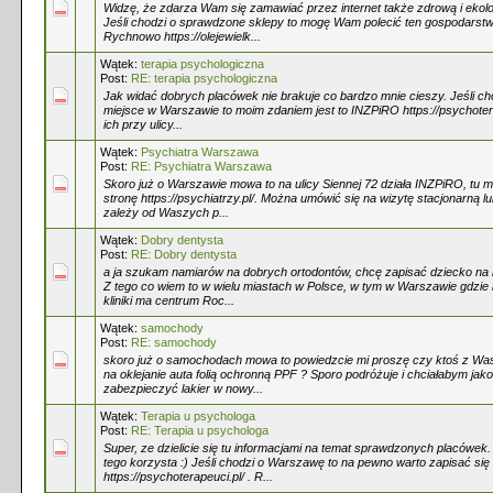
Widzę, że zdarza Wam się zamawiać przez internet także zdrową i ekol
Jeśli chodzi o sprawdzone sklepy to mogę Wam polecić ten gospodarstw
Rychnowo https://olejewielk...
Wątek:
terapia psychologiczna
Post:
RE: terapia psychologiczna
Jak widać dobrych placówek nie brakuje co bardzo mnie cieszy. Jeśli ch
miejsce w Warszawie to moim zdaniem jest to INZPiRO https://psychoterap
ich przy ulicy...
Wątek:
Psychiatra Warszawa
Post:
RE: Psychiatra Warszawa
Skoro już o Warszawie mowa to na ulicy Siennej 72 działa INZPiRO, tu m
stronę https://psychiatrzy.pl/. Można umówić się na wizytę stacjonarną l
zależy od Waszych p...
Wątek:
Dobry dentysta
Post:
RE: Dobry dentysta
a ja szukam namiarów na dobrych ortodontów, chcę zapisać dziecko na ko
Z tego co wiem to w wielu miastach w Polsce, w tym w Warszawie gdzie
kliniki ma centrum Roc...
Wątek:
samochody
Post:
RE: samochody
skoro już o samochodach mowa to powiedzcie mi proszę czy ktoś z Wa
na oklejanie auta folią ochronną PPF ? Sporo podróżuje i chciałabym jak
zabezpieczyć lakier w nowy...
Wątek:
Terapia u psychologa
Post:
RE: Terapia u psychologa
Super, ze dzielicie się tu informacjami na temat sprawdzonych placówek.
tego korzysta :) Jeśli chodzi o Warszawę to na pewno warto zapisać się
https://psychoterapeuci.pl/ . R...