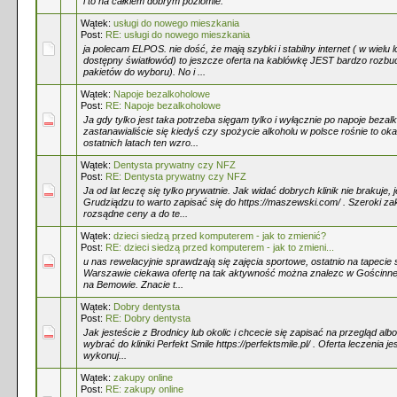
i to na całkiem dobrym poziomie.
Wątek:
usługi do nowego mieszkania
Post:
RE: usługi do nowego mieszkania
ja polecam ELPOS. nie dość, że mają szybki i stabilny internet ( w wielu l
dostępny światłowód) to jeszcze oferta na kablówkę JEST bardzo rozb
pakietów do wyboru). No i ...
Wątek:
Napoje bezalkoholowe
Post:
RE: Napoje bezalkoholowe
Ja gdy tylko jest taka potrzeba sięgam tylko i wyłącznie po napoje bezal
zastanawialiście się kiedyś czy spożycie alkoholu w polsce rośnie to oka
ostatnich latach ten wzro...
Wątek:
Dentysta prywatny czy NFZ
Post:
RE: Dentysta prywatny czy NFZ
Ja od lat leczę się tylko prywatnie. Jak widać dobrych klinik nie brakuje, 
Grudziądzu to warto zapisać się do https://maszewski.com/ . Szeroki za
rozsądne ceny a do te...
Wątek:
dzieci siedzą przed komputerem - jak to zmienić?
Post:
RE: dzieci siedzą przed komputerem - jak to zmieni...
u nas rewelacyjnie sprawdzają się zajęcia sportowe, ostatnio na tapecie s
Warszawie ciekawa ofertę na tak aktywność można znalezc w Gościnnej
na Bemowie. Znacie t...
Wątek:
Dobry dentysta
Post:
RE: Dobry dentysta
Jak jesteście z Brodnicy lub okolic i chcecie się zapisać na przegląd albo
wybrać do kliniki Perfekt Smile https://perfektsmile.pl/ . Oferta leczenia j
wykonuj...
Wątek:
zakupy online
Post:
RE: zakupy online