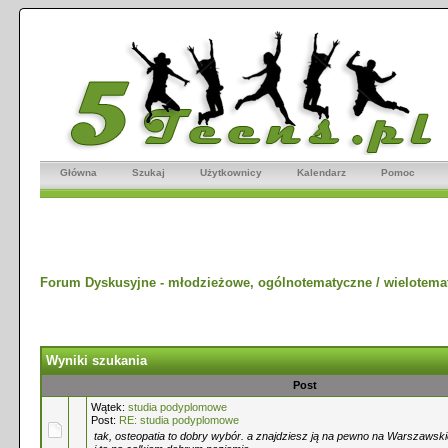
Główna
Szukaj
Użytkownicy
Kalendarz
Pomoc
Forum Dyskusyjne - młodzieżowe, ogólnotematyczne / wielotema
Wyniki szukania
Post
Wątek:
studia podyplomowe
Post:
RE: studia podyplomowe
tak, osteopatia to dobry wybór. a znajdziesz ją na pewno na Warszawsk