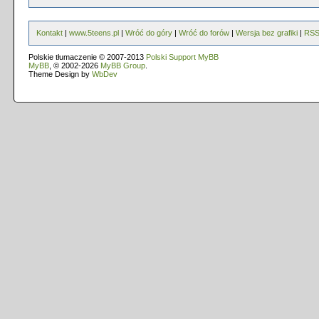
Kontakt
|
www.5teens.pl
|
Wróć do góry
|
Wróć do forów
|
Wersja bez grafiki
|
RS
Polskie tłumaczenie © 2007-2013
Polski Support MyBB
MyBB
, © 2002-2026
MyBB Group
.
Theme Design by
WbDev