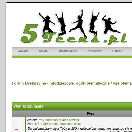
Główna
Szukaj
Użytkownicy
Kalendarz
Pomoc
Forum Dyskusyjne - młodzieżowe, ogólnotematyczne / wielotema
Wyniki szukania
Post
Wątek:
Pary homoseksualne i dzieci.
Post:
RE: Pary homoseksualne i dzieci.
Bankai zgadzam się z Tobą w 100 a najlepiej zamknąć ten temat bo się r