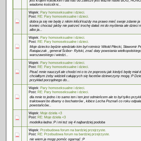
jest krajem katolickim i dla nas od zawsze jest ważne hasło BÓG, HO
wiadomo kościół ni...
Wątek:
Pary homoseksualne i dzieci.
Post:
RE: Pary homoseksualne i dzieci.
dobra ja się nie będę z nikim kłócił każdy ma prawo mieć swoje zdanie ja 
koniec chociaż jakby nie patrzeć trochę dałaś mi do myślenia ale dzieci n
albo ja...
Wątek:
Pary homoseksualne i dzieci.
Post:
RE: Pary homoseksualne i dzieci.
Moje dziecko będzie wiedziało kim był rotmistz Witold Pilecki, Sławomir P
Ratajaczak , generał Ścibor- Rylski, znać daty powstania wielkopolskieg
warszawskiego i wiedzi...
Wątek:
Pary homoseksualne i dzieci.
Post:
RE: Pary homoseksualne i dzieci.
Pisać mnie nauczyli ale chodzi mi o to że poprostu jak kiedyś będę miał d
chciałbym żeby widzieli całujących się facetów dziewczyny mogą :P Dzi
przykład porządnego do...
Wątek:
Pary homoseksualne i dzieci.
Post:
RE: Pary homoseksualne i dzieci.
dla mnie to jedno i to samo ten i ten jest odmieńcem ale to był tylko przy
traktowani bo dbamy o bochaterów , kibice Lecha Poznań co roku odpala
powstańców...
Wątek:
Moje dzieła <3
Post:
RE: Moje dzieła <3
modelka ładna :P i mi też się 4 najbardziej podoba
Wątek:
Przebudowa forum na bardziej przejrzyste.
Post:
RE: Przebudowa forum na bardziej przejrzyste.
nie wiem ja mogę pomóc ogarnąć :P