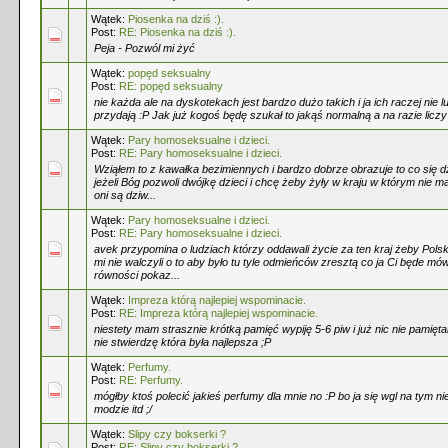
Wątek:
Piosenka na dziś :).
Post:
RE: Piosenka na dziś :).
Peja - Pozwól mi żyć
Wątek:
popęd seksualny
Post:
RE: popęd seksualny
nie każda ale na dyskotekach jest bardzo dużo takich i ja ich raczej nie 
przydają :P Jak już kogoś będę szukał to jakąś normalną a na razie licz
Wątek:
Pary homoseksualne i dzieci.
Post:
RE: Pary homoseksualne i dzieci.
Wziąłem to z kawałka bezimiennych i bardzo dobrze obrazuje to co się d
jeżeli Bóg pozwoli dwójkę dzieci i chcę żeby żyły w kraju w którym nie m
oni są dziw...
Wątek:
Pary homoseksualne i dzieci.
Post:
RE: Pary homoseksualne i dzieci.
avek przypomina o ludziach którzy oddawali życie za ten kraj żeby Polsk
mi nie walczyli o to aby było tu tyle odmieńców zresztą co ja Ci będe mów
równości pokaz...
Wątek:
Impreza którą najlepiej wspominacie.
Post:
RE: Impreza którą najlepiej wspominacie.
niestety mam strasznie krótką pamięć wypiję 5-6 piw i już nic nie pamięta
nie stwierdzę która była najlepsza ;P
Wątek:
Perfumy.
Post:
RE: Perfumy.
mógłby ktoś polecić jakieś perfumy dla mnie no :P bo ja się wgl na tym ni
modzie itd ;/
Wątek:
Slipy czy bokserki ?
Post:
RE: Slipy czy bokserki ?