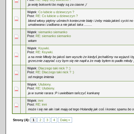
ja wolę bokserki bo majty są za ciasne ;/
Wątek:
Co lubicie u dziewczyn ?
Post:
RE: Co lubicie u dziewczyn ?
blond włosy piękny uśmiech koniecznie biały i żeby miala jakieś cycki no 
umalowana i zadbana a nie jakaś taka .........
Wątek:
siemanko siemanko
Post:
RE: siemanko siemanko
witam
Wątek:
Ksywki.
Post:
RE: Ksywki.
a na mnie Młody bo jakoś tam wyszło że kiedyś jechaliśmy na wyjazd i było
grzecznie zapytać czy bym się nie napił a że mały byłem to padło młody 
Wątek:
Dlaczego taki nick ? :)
Post:
RE: Dlaczego taki nick ? :)
od mojego imienia
Wątek:
Ulubiony.
Post:
RE: Ulubiony.
ja w sumie rarara :P i uwielbiam tańczyć kankanę
Wątek:
inni
Post:
RE: inni
może i się nie ale i tak mają od tego Holandię jak coś i koniec spamu bo s
Strony (4):
1
2
3
4
Dalej »