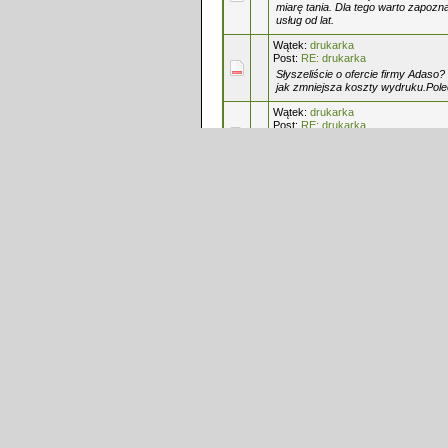
miarę tania. Dla tego warto zapozna
usług od lat.
Wątek:
drukarka
Post:
RE: drukarka
Słyszeliście o ofercie firmy Adaso
jak zmniejsza koszty wydruku.Pol
Wątek:
drukarka
Post:
RE: drukarka
A słyszeliście o ofercie firmy Adas
świetna sprawa, a i zmniejsza zna
Wątek:
Praca
Post:
RE: Praca
Każda praca jest ciekawa jak się n
_______________ www.adaso.pl
Wątek:
kurier
Post:
RE: kurier
Mnie czasem odwiedza kurier i odbi
zamian za nie dostaję kaskę na kon
Adaso. _______________________
Wątek:
Remonty
Post:
RE: Remonty
Jak mam jakieś drobne prace, to sa
wyremontowania całe mieszkanie to 
___________________ Oddaj nam p
Wątek:
mieszadła
Post:
RE: mieszadła
Szukajcie a znajdziecie. _______