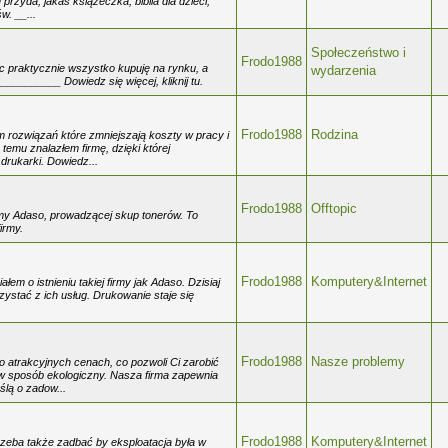
przyda, jakaś książeczka, biblia dla dzieci,
. __...
Społeczeństwo i
Frodo1988
 praktycznie wszystko kupuję na rynku, a
wydarzenia
_________ Dowiedz się więcej, kliknij tu.
Frodo1988
Rodzina
m rozwiązań które zmniejszają koszty w pracy i
temu znalazłem firmę, dzięki której
drukarki. Dowiedz...
Frodo1988
Offtopic
irmy Adaso, prowadzącej skup tonerów. To
irmy.
Frodo1988
Komputery&Internet
ałem o istnieniu takiej firmy jak Adaso. Dzisiaj
zystać z ich usług. Drukowanie staje się
Frodo1988
Nasze problemy
 atrakcyjnych cenach, co pozwoli Ci zarobić
w sposób ekologiczny. Nasza firma zapewnia
ślą o zadow...
Frodo1988
Komputery&Internet
zeba także zadbać by eksploatacja była w