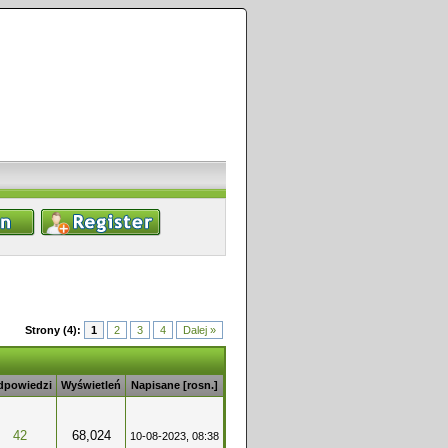
Strony (4):
1
2
3
4
Dalej »
dpowiedzi
Wyświetleń
Napisane
[
rosn.
]
42
68,024
10-08-2023, 08:38