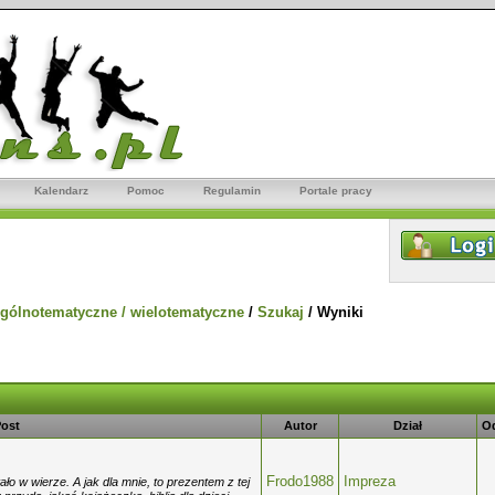
Kalendarz
Pomoc
Regulamin
Portale pracy
gólnotematyczne / wielotematyczne
/
Szukaj
/
Wyniki
ost
Autor
Dział
O
Frodo1988
Impreza
ło w wierze. A jak dla mnie, to prezentem z tej