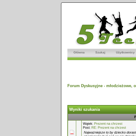
Główna
Szukaj
Użytkownicy
Forum Dyskusyjne - młodzieżowe, o
Wyniki szukania
P
Wątek:
Prezent na chrzest
Post:
RE: Prezent na chrzest
Najważniejsze to by dziecko dorasta