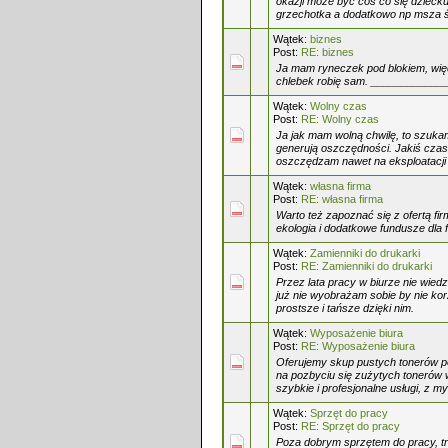
okazji może być coś co się dziecku 
grzechotka a dodatkowo np msza św
Wątek:
biznes
Post:
RE: biznes
Ja mam ryneczek pod blokiem, więc
chlebek robię sam. ______________
Wątek:
Wolny czas
Post:
RE: Wolny czas
Ja jak mam wolną chwilę, to szuka
generują oszczędności. Jakiś czas 
oszczędzam nawet na eksploatacji 
Wątek:
własna firma
Post:
RE: własna firma
Warto też zapoznać się z ofertą f
ekologia i dodatkowe fundusze dla f
Wątek:
Zamienniki do drukarki
Post:
RE: Zamienniki do drukarki
Przez lata pracy w biurze nie wiedzi
już nie wyobrażam sobie by nie kor
prostsze i tańsze dzięki nim.
Wątek:
Wyposażenie biura
Post:
RE: Wyposażenie biura
Oferujemy skup pustych tonerów po
na pozbyciu się zużytych tonerów 
szybkie i profesjonalne usługi, z my
Wątek:
Sprzęt do pracy
Post:
RE: Sprzęt do pracy
Poza dobrym sprzętem do pracy, tr