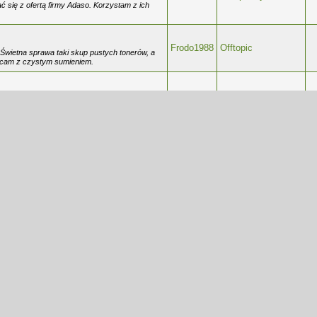
ć się z ofertą firmy Adaso. Korzystam z ich
Frodo1988
Offtopic
? Świetna sprawa taki skup pustych tonerów, a
ecam z czystym sumieniem.
Frodo1988
Komputery&Internet
o? Jak dla mnie to taki skup pustych tonerów to
cznie koszty drukowania.
Frodo1988
Offtopic
a nią z odpowiedniej perspektywy spojrzy.
Społeczeństwo i
Frodo1988
era ode mnie puste pojemniki po tonerach, a w
wydarzenia
to. Naprawdę warto korzystać z takich firm jak
_______ Z...
Frodo1988
Offtopic
m chętnie wykonam takie prace, ale jak jest do
lepiej skorzystać z firmy remontowej.
uste tonery.
Frodo1988
Maj stajl
___________ Odwiedź skup pustych tonerów już