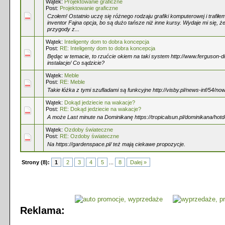
Wątek:
Projektowanie graficzne
Post:
Projektowanie graficzne
Czołem! Ostatnio uczę się różnego rodzaju grafiki komputerowej i trafiłe
inventor Fajna opcja, bo są dużo tańsze niż inne kursy. Wydaje mi się, ż
przygody z...
Wątek:
Inteligenty dom to dobra koncepcja
Post:
RE: Inteligenty dom to dobra koncepcja
Będąc w temacie, to rzućcie okiem na taki system http://www.ferguson-digi
instalacje/ Co sądzicie?
Wątek:
Meble
Post:
RE: Meble
Takie łóżka z tymi szufladami są funkcyjne http://visby.pl/news-inf/54/n
Wątek:
Dokąd jedziecie na wakacje?
Post:
RE: Dokąd jedziecie na wakacje?
A może Last minute na Dominikanę https://tropicalsun.pl/dominikana/hotd
Wątek:
Ozdoby świateczne
Post:
RE: Ozdoby świateczne
Na https://gardenspace.pl/ też mają ciekawe propozycje.
Strony (8):
1
2
3
4
5
...
8
Dalej »
Reklama: