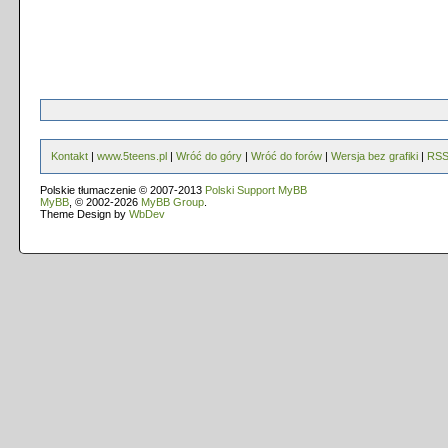
Kontakt
|
www.5teens.pl
|
Wróć do góry
|
Wróć do forów
|
Wersja bez grafiki
|
RS
Polskie tłumaczenie © 2007-2013
Polski Support MyBB
MyBB
, © 2002-2026
MyBB Group
.
Theme Design by
WbDev