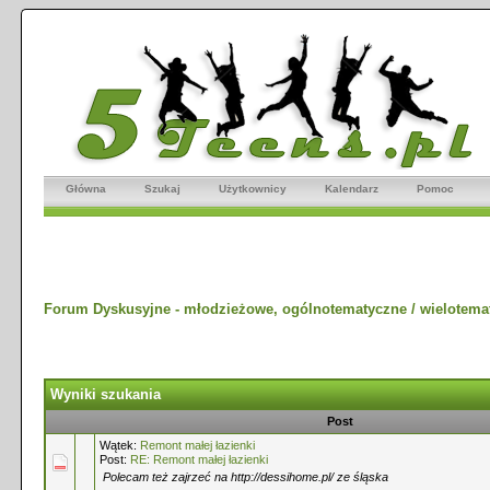
Główna
Szukaj
Użytkownicy
Kalendarz
Pomoc
Forum Dyskusyjne - młodzieżowe, ogólnotematyczne / wielotema
Wyniki szukania
Post
Wątek:
Remont małej łazienki
Post:
RE: Remont małej łazienki
Polecam też zajrzeć na http://dessihome.pl/ ze śląska