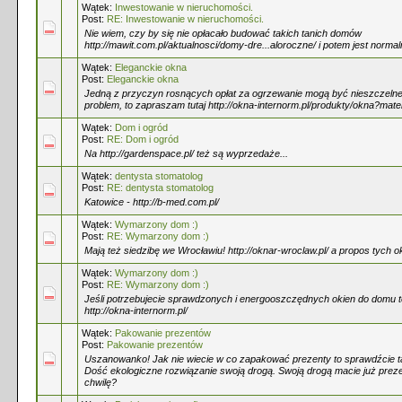
Wątek:
Inwestowanie w nieruchomości.
Post:
RE: Inwestowanie w nieruchomości.
Nie wiem, czy by się nie opłacało budować takich tanich domów
http://mawit.com.pl/aktualnosci/domy-dre...aloroczne/ i potem jest norma
Wątek:
Eleganckie okna
Post:
Eleganckie okna
Jedną z przyczyn rosnących opłat za ogrzewanie mogą być nieszczelne 
problem, to zapraszam tutaj http://okna-internorm.pl/produkty/okna?mate
Wątek:
Dom i ogród
Post:
RE: Dom i ogród
Na http://gardenspace.pl/ też są wyprzedaże...
Wątek:
dentysta stomatolog
Post:
RE: dentysta stomatolog
Katowice - http://b-med.com.pl/
Wątek:
Wymarzony dom :)
Post:
RE: Wymarzony dom :)
Mają też siedzibę we Wrocławiu! http://oknar-wroclaw.pl/ a propos tych o
Wątek:
Wymarzony dom :)
Post:
RE: Wymarzony dom :)
Jeśli potrzebujecie sprawdzonych i energooszczędnych okien do domu t
http://okna-internorm.pl/
Wątek:
Pakowanie prezentów
Post:
Pakowanie prezentów
Uszanowanko! Jak nie wiecie w co zapakować prezenty to sprawdźcie ta
Dość ekologiczne rozwiązanie swoją drogą. Swoją drogą macie już prezen
chwilę?