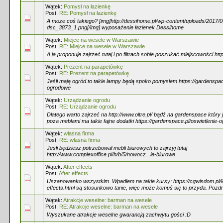
Wątek:
Pomysł na łazienkę
Post:
RE: Pomysł na łazienkę
A może coś takiego? [img]http://dessihome.pl/wp-content/uploads/2017/
dsc_3873_1.png[/img] wyposażenie łazienek Dessihome
Wątek:
Miejce na wesele w Warszawie
Post:
RE: Miejce na wesele w Warszawie
A ja proponuje zajrzeć tutaj i po filtrach sobie poszukać miejscowości htt
Wątek:
Prezent na parapetówkę
Post:
RE: Prezent na parapetówkę
Jeśli mają ogród to takie lampy będą spoko pomysłem https://gardenspace
ogrodowe
Wątek:
Urządzanie ogrodu
Post:
RE: Urządzanie ogrodu
Dlatego warto zajrzeć na http://www.oltre.pl/ bądź na gardenspace który 
poza meblami ma takie fajne dodatki https://gardenspace.pl/oswietlenie
Wątek:
własna firma
Post:
RE: własna firma
Jesli będziesz potrzebował mebli biurowych to zajrzyj tutaj
http://www.complexoffice.pl/h/b/5/nowocz...le-biurowe
Wątek:
After effects
Post:
After effects
Uszanowanko wszystkim. Wpadłem na takie kursy: https://cgwisdom.pl/k
effects.html są stosunkowo tanie, więc może komuś się to przyda. Pozd
Wątek:
Atrakcje weselne: barman na wesele
Post:
RE: Atrakcje weselne: barman na wesele
Wyszukane atrakcje weselne gwarancją zachwytu gości :D