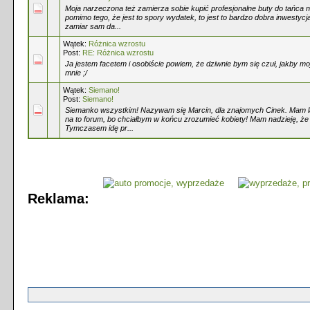
Moja narzeczona też zamierza sobie kupić profesjonalne buty do tańca n
pomimo tego, że jest to spory wydatek, to jest to bardzo dobra inwesty
zamiar sam da...
Wątek:
Różnica wzrostu
Post:
RE: Różnica wzrostu
Ja jestem facetem i osobiście powiem, że dziwnie bym się czuł, jakby m
mnie ;/
Wątek:
Siemano!
Post:
Siemano!
Siemanko wszystkim! Nazywam się Marcin, dla znajomych Cinek. Mam lat
na to forum, bo chciałbym w końcu zrozumieć kobiety! Mam nadzieję, ż
Tymczasem idę pr...
Reklama: