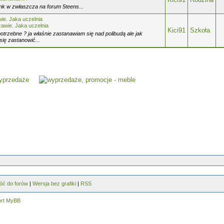
ink w zwłaszcza na forum 5teens...
ie. Jaka uczelnia
zawie. Jaka uczelnia
Kici91
Szkoła
otrzebne ? ja właśnie zastanawiam się nad polibudą ale jak
się zastanowić...
óć do forów
|
Wersja bez grafiki
|
RSS
ort MyBB