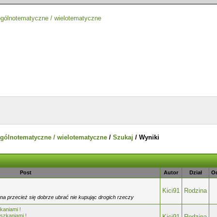
gólnotematyczne / wielotematyczne
/
Szukaj
/
Wyniki
Post
Autor
Dział
O
Kici91
Rodzina
na przecież się dobrze ubrać nie kupując drogich rzeczy
kaniami !
szkaniami !
Kici91
Rodzina