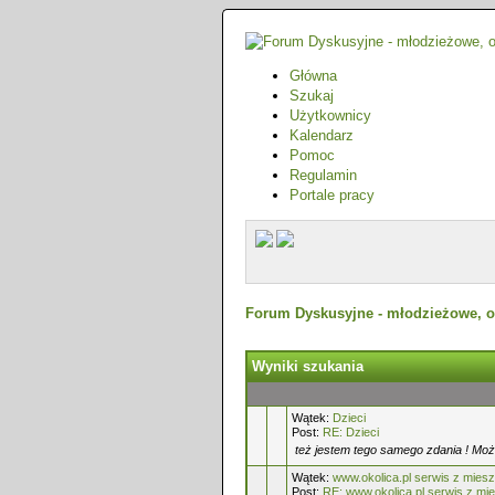
Główna
Szukaj
Użytkownicy
Kalendarz
Pomoc
Regulamin
Portale pracy
Forum Dyskusyjne - młodzieżowe, o
Wyniki szukania
Wątek:
Dzieci
Post:
RE: Dzieci
też jestem tego samego zdania ! Moż
Wątek:
www.okolica.pl serwis z miesz
Post:
RE: www.okolica.pl serwis z mie