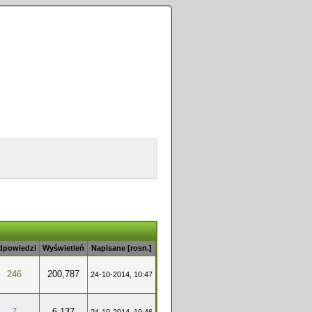
dpowiedzi
Wyświetleń
Napisane
[
rosn.
]
246
200,787
24-10-2014, 10:47
7
6,137