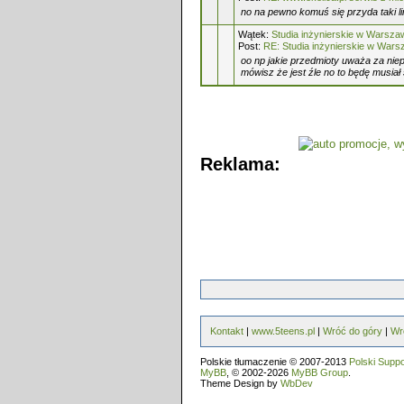
no na pewno komuś się przyda taki l
Wątek:
Studia inżynierskie w Warszaw
Post:
RE: Studia inżynierskie w Wars
oo np jakie przedmioty uważa za niep
mówisz że jest źle no to będę musiał 
Reklama:
Kontakt
|
www.5teens.pl
|
Wróć do góry
|
Wr
Polskie tłumaczenie © 2007-2013
Polski Supp
MyBB
, © 2002-2026
MyBB Group
.
Theme Design by
WbDev