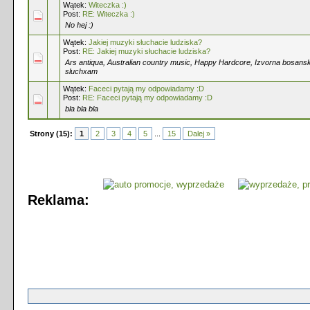
Wątek:
Witeczka :)
Post:
RE: Witeczka :)
No hej :)
Wątek:
Jakiej muzyki słuchacie ludziska?
Post:
RE: Jakiej muzyki słuchacie ludziska?
Ars antiqua, Australian country music, Happy Hardcore, Izvorna bosans
sluchxam
Wątek:
Faceci pytają my odpowiadamy :D
Post:
RE: Faceci pytają my odpowiadamy :D
bla bla bla
Strony (15):
1
2
3
4
5
...
15
Dalej »
Reklama: