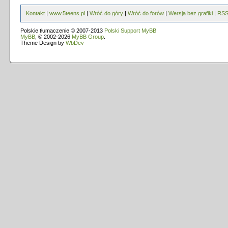
Kontakt
|
www.5teens.pl
|
Wróć do góry
|
Wróć do forów
|
Wersja bez grafiki
|
RS
Polskie tłumaczenie © 2007-2013
Polski Support MyBB
MyBB
, © 2002-2026
MyBB Group
.
Theme Design by
WbDev