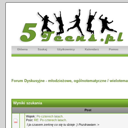
Główna
Szukaj
Użytkownicy
Kalendarz
Pomoc
Forum Dyskusyjne - młodzieżowe, ogólnotematyczne / wielotema
Wyniki szukania
Post
Wątek:
Po czterech latach.
Post:
RE: Po czterech latach.
I ja czasem zerknę co się tu dzieje :) Pozdrawiam :>