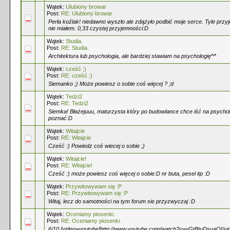
Wątek:
Ulubiony browar
Post:
RE: Ulubiony browar
Perła koźlak! niedawno wyszło ale zdążyło podbić moje serce. Tyle przy
nie miałem. 0,33 czystej przyjemności:D
Wątek:
Studia.
Post:
RE: Studia.
Architektura lub psychologia, ale bardziej stawiam na psychologię^^
Wątek:
cześć ;)
Post:
RE: cześć ;)
Siemanko ;) Może powiesz o sobie coś więcej ? ;d
Wątek:
Tedzi2
Post:
RE: Tedzi2
Siemka! Błażejuuu, maturzysta który po budowlance chce iść na psycho
poznać:D
Wątek:
Witajcie
Post:
RE: Witajcie
Cześć :) Powiedz coś wiecej o sobie ;)
Wątek:
Witajcie!
Post:
RE: Witajcie!
Cześć :) może powiesz coś więcej o sobie:D nr buta, pesel itp :D
Wątek:
Przywitowywam się :P
Post:
RE: Przywitowywam się :P
Witaj, lecz do samotności na tym forum sie przyzwyczaj :D
Wątek:
Oceniamy piosenki.
Post:
RE: Oceniamy piosenki.
6/10 [video=youtube]http://www.youtube.com/watch?v=vGtBtuDsuaQ[/vi