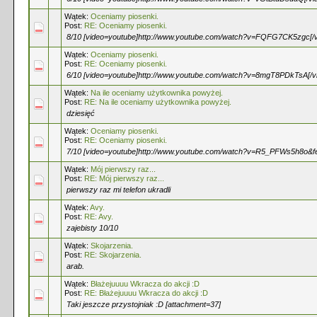
Wątek:
Oceniamy piosenki.
Post:
RE: Oceniamy piosenki.
8/10 [video=youtube]http://www.youtube.com/watch?v=FQFG7CK5zgc[/v
Wątek:
Oceniamy piosenki.
Post:
RE: Oceniamy piosenki.
6/10 [video=youtube]http://www.youtube.com/watch?v=8mgT8PDkTsA[/v
Wątek:
Na ile oceniamy użytkownika powyżej.
Post:
RE: Na ile oceniamy użytkownika powyżej.
dziesięć
Wątek:
Oceniamy piosenki.
Post:
RE: Oceniamy piosenki.
7/10 [video=youtube]http://www.youtube.com/watch?v=R5_PFWs5h8o&fe
Wątek:
Mój pierwszy raz...
Post:
RE: Mój pierwszy raz...
pierwszy raz mi telefon ukradli
Wątek:
Avy.
Post:
RE: Avy.
zajebisty 10/10
Wątek:
Skojarzenia.
Post:
RE: Skojarzenia.
arab.
Wątek:
Błażejuuuu Wkracza do akcji :D
Post:
RE: Błażejuuuu Wkracza do akcji :D
Taki jeszcze przystojniak :D [attachment=37]