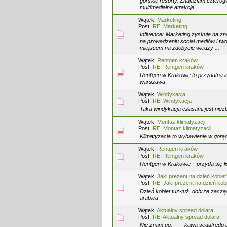
górskie resorty. Znalazłam cztero
multimedialne atrakcje ...
Wątek:
Marketing
Post:
RE: Marketing
Influencer Marketing zyskuje na zn
na prowadzeniu social mediów i tw
miejscem na zdobycie wiedzy ...
Wątek:
Rentgen kraków
Post:
RE: Rentgen kraków
Rentgen w Krakowie to przydatna in
warszawa
Wątek:
Windykacja
Post:
RE: Windykacja
Taka windykacja czasami jest niez
Wątek:
Montaz klimatyzacji
Post:
RE: Montaz klimatyzacji
Klimatyzacja to wybawienie w gorąc
Wątek:
Rentgen kraków
Post:
RE: Rentgen kraków
Rentgen w Krakowie – przyda się l
Wątek:
Jaki prezent na dzień kobiet
Post:
RE: Jaki prezent na dzień kob
Dzień kobiet tuż-tuż, dobrze zacz
arabica
Wątek:
Aktualny spread dolara
Post:
RE: Aktualny spread dolara
Nie znam go. ___ kawa segafredo 