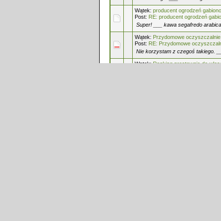
Wątek:
producent ogrodzeń gabion
Post:
RE: producent ogrodzeń gab
Super! ___ kawa segafredo arabic
Wątek:
Przydomowe oczyszczalnie
Post:
RE: Przydomowe oczyszczaln
Nie korzystam z czegoś takiego. _
Wątek:
Ranking prostownic do wło
Post:
RE: Ranking prostownic do w
Nie kieruj się rankingami, często 
Wątek:
Pieczęć elektroniczna netve
Post:
RE: Pieczęć elektroniczna net
Jasne, że warto! ___ magazyn ene
Wątek:
Psycholog to nie wstyd
Post:
RE: Psycholog to nie wstyd
A propos szukania dobrego psychote
psychologiczną są przez Google tr
o tym tutaj: https:...
Wątek:
Hydraulik
Post:
RE: Hydraulik
Ostatnio szukałam informacji, czym
Okazuje się, że baterie z termost
użytkowania. Znalazłam taki artykuł,
Wątek:
Pomysł na biznes?
Post:
RE: Pomysł na biznes?
Prowadząc firmę, szybko okazuje s
solidne zaplecze prawne. Przy okazj