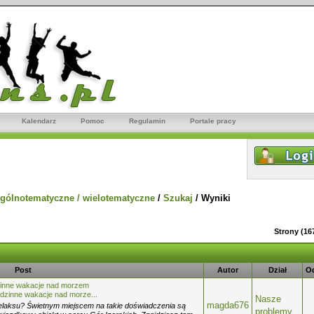
Kalendarz
Pomoc
Regulamin
Portale pracy
gólnotematyczne / wielotematyczne
/
Szukaj
/
Wyniki
Strony (16
Post
Autor
Dział
O
inne wakacje nad morzem
zinne wakacje nad morze...
Nasze
magda676
 relaksu? Świetnym miejscem na takie doświadczenia są
problemy