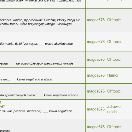
gwiazdkowy obiekt w sercu Gór Izerskich. Znajdziesz tam
magda676
Offtopic
aczeniu. Ważne, by pracować z ludźmi, którzy znają się
orzeniu treści, które przyciągają uwagę. Ciekawym
magda676
Offtopic
formacja, dzięki za wątek. ___ prace alpinistyczne
magda676
Offtopic
będna. ___ alergolog dziecięcy warszawa prywatnie
magda676
Humor
e dni... ___ kawa segafredo arabica
magda676
Offtopic
ista sprawdzonych miejsc. ___ kawa segafredo arabica
?
Zdrowie i
iet?
magda676
ąć szukać prezentu wcześniej. ___ kawa segafredo
uroda
magda676
Offtopic
arabica