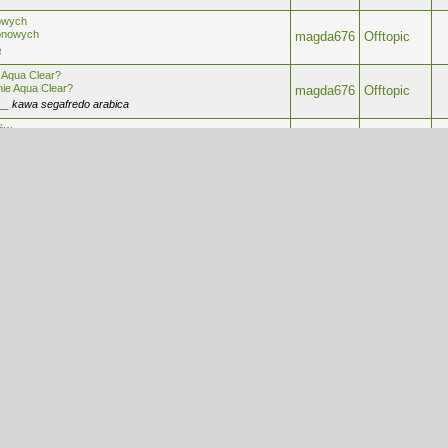
owych
ionowych
magda676
Offtopic
a
 Aqua Clear?
ie Aqua Clear?
magda676
Offtopic
__ kawa segafredo arabica
sów
łosów
magda676
Offtopic
są one fałszywe. ___ tuwima 73
t – warto sprawdzić?
vet – warto sprawdzić...
magda676
Offtopic
rgii do domu dofinansowanie
Zdrowie i
magda676
rapeuty w sieci - wiele osób nie wie, że strony z pomocą
uroda
aktowane zupełnie inaczej niż zwykłe witryny. Wyczytałam
magda676
Offtopic
 się różnią te droższe modele baterii od tańszych.
atem albo bezdotykowe to zupełnie inna wygoda
...
magda676
Offtopic
ię, że sama księgowość to za mało - potrzebne jest też
i szukania takich rozwiązań trafiłam na informacje o