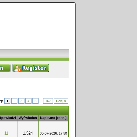
7):
1
2
3
4
5
...
167
Dalej »
dpowiedzi
Wyświetleń
Napisane
[
rosn.
]
11
1,524
30-07-2026, 17:50