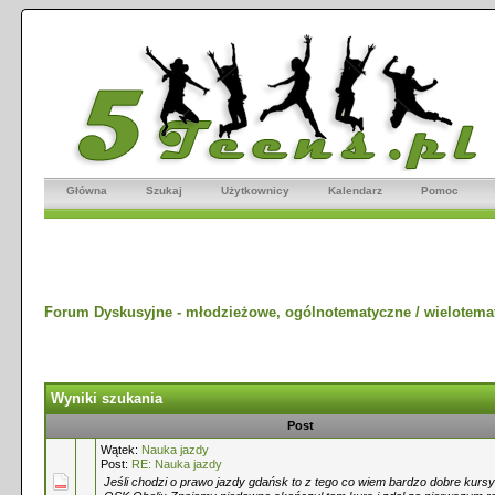
Główna
Szukaj
Użytkownicy
Kalendarz
Pomoc
Forum Dyskusyjne - młodzieżowe, ogólnotematyczne / wielotema
Wyniki szukania
Post
Wątek:
Nauka jazdy
Post:
RE: Nauka jazdy
Jeśli chodzi o prawo jazdy gdańsk to z tego co wiem bardzo dobre kurs