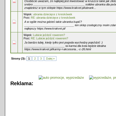
Osobiście uważam, że najlepiej jest inwestować w kruszce takie jak złot
srebro _________________________________ solidne ubranka dla psó
znajdziesz w tym sklepie https://www.krakvet.pl/ubrank...
Wątek:
ubrania dziecięce z kreskówek
Post:
RE: ubrania dziecięce z kreskówek
A w ogóle można gdzieś takie ubranka kupić?
________________________________ ten sklep zoologiczny moim zdan
najlepszy https://www.krakvet.pl/
Wątek:
Lubicie jeździć rowerem?
Post:
RE: Lubicie jeździć rowerem?
Ja bardzo lubię, kiedy tylko jest pogoda wychodzę pojeździć :)
__________________________ ta karma dla kota będzie idealna
https://www.krakvet.pl/karmy-i-akcesoria...-c-26.html
Strony (3):
1
2
3
Dalej »
Reklama: