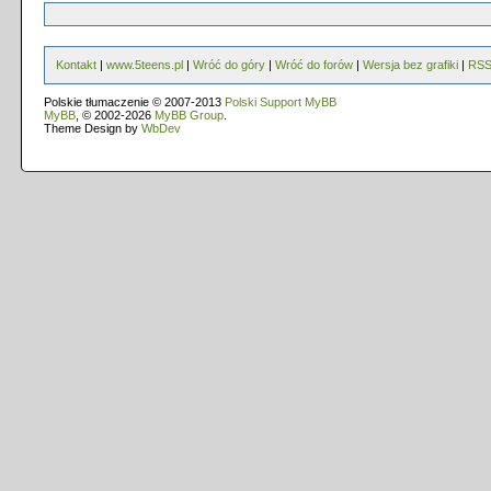
Kontakt
|
www.5teens.pl
|
Wróć do góry
|
Wróć do forów
|
Wersja bez grafiki
|
RS
Polskie tłumaczenie © 2007-2013
Polski Support MyBB
MyBB
, © 2002-2026
MyBB Group
.
Theme Design by
WbDev