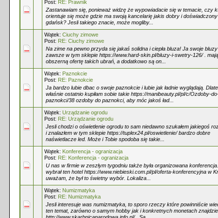
Post:
RE: Prawnik
Zastanawiam się, ponieważ widzę że wypowiadacie się w temacie, czy k
orientuje się może gdzie ma swoją kancelarię jakis dobry i doświadczon
gdańsk? Jesli takiego znacie, może mogliby...
Wątek:
Ciuchy zimowe
Post:
RE: Ciuchy zimowe
Na zime na pewno przyda się jakaś solidna i ciepła bluza! Ja swoje bluzy
zawsze w tym sklepie https://www.hard-skin.pl/bluzy-i-swetry-126/ . maj
obszerną ofertę takich ubrań, a dodatkowo są on...
Wątek:
Paznokcie
Post:
RE: Paznokcie
Ja bardzo lubie dbac o swoje paznokcie i lubie jak ładnie wyglądają. Dlat
właśnie ostatnio kupiłam sobie takie https://manibeauty.pl/pl/c/Ozdoby-do
paznokci/38 ozdoby do paznokci, aby móc jakoś ład...
Wątek:
Urządzanie ogrodu
Post:
RE: Urządzanie ogrodu
Jesli chodzi o oświetlenie ogrodu to sam niedawno szukałem jakiegoś ro
i znalazłem w tym sklepie https://tuplex24.pl/oswietlenie/ bardzo dobre
naświetlacze led. Może i Tobie spodoba się takie...
Wątek:
Konferencja - ogranizacja
Post:
RE: Konferencja - ogranizacja
U nas w firmie w zeszłym tygodniu także była organizowana konferencja
wybrał ten hotel https://www.niebieski.com.pl/pl/oferta-konferencyjna w K
uważam, że był to świetny wybór. Lokaliza...
Wątek:
Numizmatyka
Post:
RE: Numizmatyka
Jesli interesuje was numizmatyka, to sporo rzeczy które powinniście wie
ten temat, zarówno o samym hobby jak i konkretnych monetach znajdziec
http://www.skarbnicanarodowa.info.pl/ . Sa...