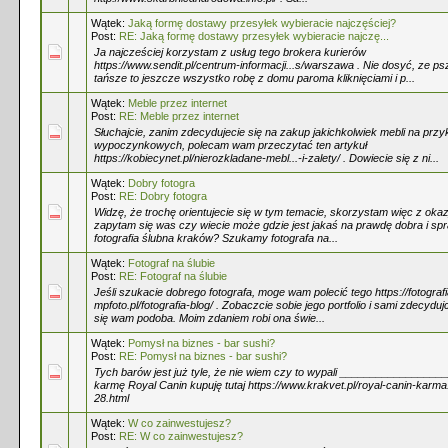
Wątek:
Jaką formę dostawy przesyłek wybieracie najczęściej?
Post:
RE: Jaką formę dostawy przesyłek wybieracie najczę...
Ja najcześciej korzystam z usług tego brokera kurierów
https://www.sendit.pl/centrum-informacji...s/warszawa . Nie dosyć, ze ps
tańsze to jeszcze wszystko robę z domu paroma kliknięciami i p...
Wątek:
Meble przez internet
Post:
RE: Meble przez internet
Słuchajcie, zanim zdecydujecie się na zakup jakichkolwiek mebli na przy
wypoczynkowych, polecam wam przeczytać ten artykuł
https://kobiecynet.pl/nierozkladane-mebl...-i-zalety/ . Dowiecie się z ni...
Wątek:
Dobry fotogra
Post:
RE: Dobry fotogra
Widzę, że trochę orientujecie się w tym temacie, skorzystam więc z okazj
zapytam się was czy wiecie może gdzie jest jakaś na prawdę dobra i s
fotografia ślubna kraków? Szukamy fotografa na...
Wątek:
Fotograf na ślubie
Post:
RE: Fotograf na ślubie
Jeśli szukacie dobrego fotografa, moge wam polecić tego https://fotografi
mpfoto.pl/fotografia-blog/ . Zobaczcie sobie jego portfolio i sami zdecyduj
się wam podoba. Moim zdaniem robi ona świe...
Wątek:
Pomysł na biznes - bar sushi?
Post:
RE: Pomysł na biznes - bar sushi?
Tych barów jest już tyle, że nie wiem czy to wypali ________________
karmę Royal Canin kupuję tutaj https://www.krakvet.pl/royal-canin-karma.
28.html
Wątek:
W co zainwestujesz?
Post:
RE: W co zainwestujesz?