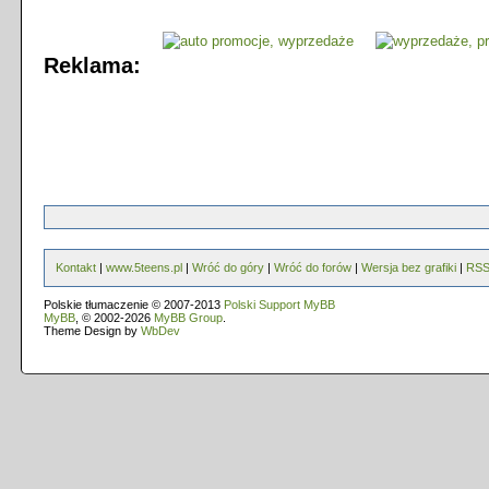
Reklama:
Kontakt
|
www.5teens.pl
|
Wróć do góry
|
Wróć do forów
|
Wersja bez grafiki
|
RS
Polskie tłumaczenie © 2007-2013
Polski Support MyBB
MyBB
, © 2002-2026
MyBB Group
.
Theme Design by
WbDev