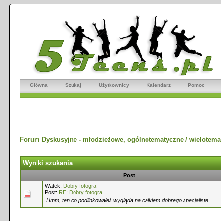
Główna
Szukaj
Użytkownicy
Kalendarz
Pomoc
Forum Dyskusyjne - młodzieżowe, ogólnotematyczne / wielotema
Wyniki szukania
Post
Wątek:
Dobry fotogra
Post:
RE: Dobry fotogra
Hmm, ten co podlinkowałeś wygląda na całkiem dobrego specjaliste