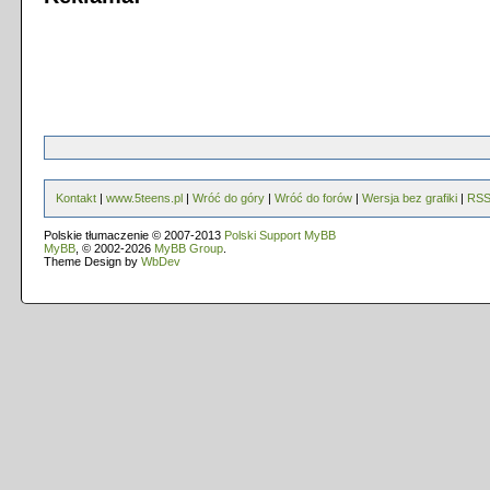
Kontakt
|
www.5teens.pl
|
Wróć do góry
|
Wróć do forów
|
Wersja bez grafiki
|
RS
Polskie tłumaczenie © 2007-2013
Polski Support MyBB
MyBB
, © 2002-2026
MyBB Group
.
Theme Design by
WbDev