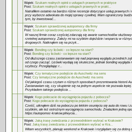
Wątek:
Szukam realnych opinii o usługach prawnych w praktyce
Post:
Szukam realnych opinii o usługach prawnych w prakt...
Natrafiłem ostatnio na bardzo różne recenzje dotyczące usług prawnych i
przy wyborze adwokata do mojej sprawy cywilnej. Mam ograniczony budżet
tym, by inwestować...
Wątek:
Szukam sprawdzonej autopomocy dla firmy
Post:
Szukam sprawdzonej autopomocy dla firmy
W naszej firmie coraz częściej zdarzają się awarie samochodów służbow
rzetelnej autopomocy. Zależy mi na szybkim dojeździe i wsparciu w różny
drogowych. Natknąłem się na przyk...
Wątek:
Bonding czy licówki - co lepsze na start?
Post:
Bonding czy licówki - co lepsze na start?
Od dłuższego czasu zastanawiam się nad poprawą wyglądu przednich zębó
od czego zacząć. Licówki wydają się skuteczne, jednak bonding wygląda n
szybszy. Przeglądając r...
Wątek:
Czy tematyczne podejście do Auschwitz ma sens
Post:
Czy tematyczne podejście do Auschwitz ma sens
Od jakiegoś czasu czytam o różnych sposobach prezentowania historii Au
Zastanawiam się, czy skupienie się na jednym aspekcie nie pozwala lepiej
Przykładem takiego podejścia ...
Wątek:
Kogo polecacie do wyciągnięcia pojazdu z pobocza?
Post:
Kogo polecacie do wyciągnięcia pojazdu z pobocza?
Cześć, utknąłem dziś na poboczu po lekkim osunięciu się auta do rowu i z
szybkim, ale też ostrożnym wyciągnięciu samochodu. Znalazłem jedną opcj
https://autopomoc-krakow.pl/wycia...
Wątek:
Jaką trasę zwiedzania z przewodnikiem wybrać w Krakowie?
Post:
Jaką trasę zwiedzania z przewodnikiem wybrać w Kra...
Witam wszystkich, planuję weekend w Krakowie i rozglądam się za dobrą o