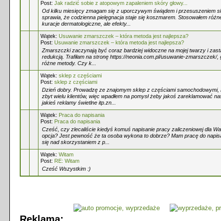
Post:
Jak radzić sobie z atopowym zapaleniem skóry głowy...
Od kilku miesięcy zmagam się z uporczywym świądem i przesuszeniem sk
sprawia, że codzienna pielęgnacja staje się koszmarem. Stosowałem różn
kuracje dermatologiczne, ale efekty...
Wątek:
Usuwanie zmarszczek – która metoda jest najlepsza?
Post:
Usuwanie zmarszczek – która metoda jest najlepsza?
Zmarszczki zaczynają być coraz bardziej widoczne na mojej twarzy i zast
redukcją. Trafiłam na stronę https://neonia.com.pl/usuwanie-zmarszczek/,
różne metody. Czy k...
Wątek:
sklep z częściami
Post:
sklep z częściami
Dzień dobry. Prowadzę ze znajomym sklep z częściami samochodowymi, 
zbyt wielu klientów, więc wpadłem na pomysł żeby jakoś zareklamować na
jakieś reklamy świetlne itp.zn...
Wątek:
Praca do napisania
Post:
Praca do napisania
Cześć, czy zlecaliście kiedyś komuś napisanie pracy zaliczeniowej dla W
opcja? Jest pewność że ta osoba wykona to dobrze? Mam pracę do napis
się nad skorzystaniem z p...
Wątek:
Witam
Post:
RE: Witam
Cześć Wszystkim :)
Reklama: