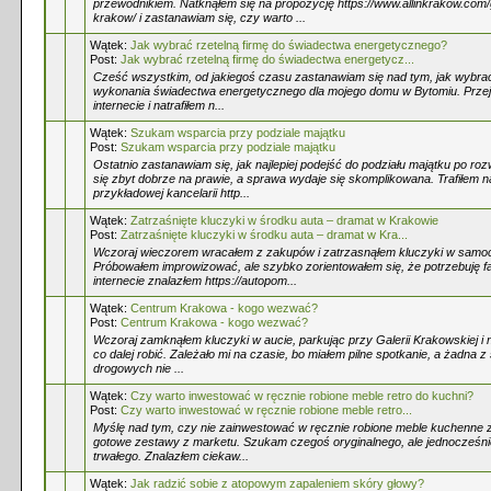
przewodnikiem. Natknąłem się na propozycję https://www.allinkrakow.com/
krakow/ i zastanawiam się, czy warto ...
Wątek:
Jak wybrać rzetelną firmę do świadectwa energetycznego?
Post:
Jak wybrać rzetelną firmę do świadectwa energetycz...
Cześć wszystkim, od jakiegoś czasu zastanawiam się nad tym, jak wybrać
wykonania świadectwa energetycznego dla mojego domu w Bytomiu. Przejr
internecie i natrafiłem n...
Wątek:
Szukam wsparcia przy podziale majątku
Post:
Szukam wsparcia przy podziale majątku
Ostatnio zastanawiam się, jak najlepiej podejść do podziału majątku po ro
się zbyt dobrze na prawie, a sprawa wydaje się skomplikowana. Trafiłem n
przykładowej kancelarii http...
Wątek:
Zatrzaśnięte kluczyki w środku auta – dramat w Krakowie
Post:
Zatrzaśnięte kluczyki w środku auta – dramat w Kra...
Wczoraj wieczorem wracałem z zakupów i zatrzasnąłem kluczyki w samo
Próbowałem improwizować, ale szybko zorientowałem się, że potrzebuję 
internecie znalazłem https://autopom...
Wątek:
Centrum Krakowa - kogo wezwać?
Post:
Centrum Krakowa - kogo wezwać?
Wczoraj zamknąłem kluczyki w aucie, parkując przy Galerii Krakowskiej i n
co dalej robić. Zależało mi na czasie, bo miałem pilne spotkanie, a żadna
drogowych nie ...
Wątek:
Czy warto inwestować w ręcznie robione meble retro do kuchni?
Post:
Czy warto inwestować w ręcznie robione meble retro...
Myślę nad tym, czy nie zainwestować w ręcznie robione meble kuchenne 
gotowe zestawy z marketu. Szukam czegoś oryginalnego, ale jednocześnie
trwałego. Znalazłem ciekaw...
Wątek:
Jak radzić sobie z atopowym zapaleniem skóry głowy?