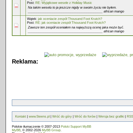
Post:
RE: Wyjątkowe wesele z Holiday Music
Na takim weselu to ja jeszcze nigdy w swoim życiu nie byłem.
__________________________________________ african mango
Wątek:
jak oceniacie zespół Thousand Foot Krutch?
Post:
RE: jak oceniacie zespół Thousand Foot Krutch?
Zawsze ten zespół oceniałem na najwyższą ocenę jaka może być.
__________________________________________ african mango
Reklama:
Kontakt
|
www.5teens.pl
|
Wróć do góry
|
Wróć do forów
|
Wersja bez grafiki
|
RS
Polskie tłumaczenie © 2007-2013
Polski Support MyBB
MyBB
, © 2002-2026
MyBB Group
.