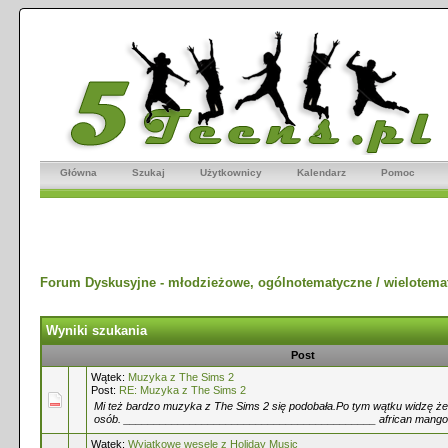
Główna
Szukaj
Użytkownicy
Kalendarz
Pomoc
Forum Dyskusyjne - młodzieżowe, ogólnotematyczne / wielotema
Wyniki szukania
Post
Wątek:
Muzyka z The Sims 2
Post:
RE: Muzyka z The Sims 2
Mi też bardzo muzyka z The Sims 2 się podobała.Po tym wątku widzę że 
osób. __________________________________________ african mango
Wątek:
Wyjątkowe wesele z Holiday Music