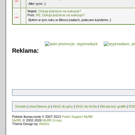
Alior sync :)
Wątek:
Dokąd jedziecie na wakacje?
Post:
RE: Dokąd jedziecie na wakacje?
Byłem w tym roku w Bieszczadach, polecam każdemu :)
Reklama:
Kontakt
|
www.5teens.pl
|
Wróć do góry
|
Wróć do forów
|
Wersja bez grafiki
|
RS
Polskie tłumaczenie © 2007-2013
Polski Support MyBB
MyBB
, © 2002-2026
MyBB Group
.
Theme Design by
WbDev