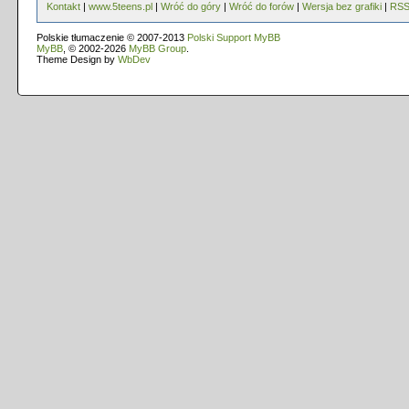
Kontakt
|
www.5teens.pl
|
Wróć do góry
|
Wróć do forów
|
Wersja bez grafiki
|
RS
Polskie tłumaczenie © 2007-2013
Polski Support MyBB
MyBB
, © 2002-2026
MyBB Group
.
Theme Design by
WbDev