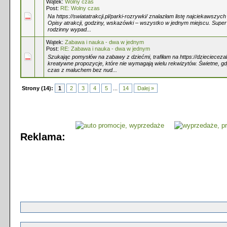
Wątek:
Wolny czas
Post:
RE: Wolny czas
Na https://swiatatrakcji.pl/parki-rozrywki/ znalazłam listę najciekawszyc
Opisy atrakcji, godziny, wskazówki – wszystko w jednym miejscu. Super 
rodzinny wypad...
Wątek:
Zabawa i nauka - dwa w jednym
Post:
RE: Zabawa i nauka - dwa w jednym
Szukając pomysłów na zabawy z dziećmi, trafiłam na https://dzieciecezab
kreatywne propozycje, które nie wymagają wielu rekwizytów. Świetne, gd
czas z maluchem bez nud...
Strony (14):
1
2
3
4
5
...
14
Dalej »
Reklama: