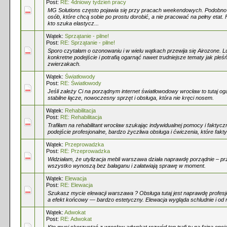
Post:
RE: 4dniowy tydzień pracy
MG Solutions często pojawia się przy pracach weekendowych. Podobno 
osób, które chcą sobie po prostu dorobić, a nie pracować na pełny etat. 
kto szuka elastycz...
Wątek:
Sprzątanie - pilne!
Post:
RE: Sprzątanie - pilne!
Sporo czytałam o ozonowaniu i w wielu wątkach przewija się Airozone. L
konkretne podejście i potrafią ogarnąć nawet trudniejsze tematy jak ple
zwierzakach.
Wątek:
Światłowody
Post:
RE: Światłowody
Jeśli zależy Ci na porządnym internet światłowodowy wrocław to tutaj og
stabilne łącze, nowoczesny sprzęt i obsługa, która nie kręci nosem.
Wątek:
Rehabilitacja
Post:
RE: Rehabilitacja
Trafiłam na rehabilitant wrocław szukając indywidualnej pomocy i faktycz
podejście profesjonalne, bardzo życzliwa obsługa i ćwiczenia, które fakty
Wątek:
Przeprowadzka
Post:
RE: Przeprowadzka
Widziałam, że utylizacja mebli warszawa działa naprawdę porządnie – pr
wszystko wynoszą bez bałaganu i załatwiają sprawę w moment.
Wątek:
Elewacja
Post:
RE: Elewacja
Szukasz mycie elewacji warszawa ? Obsługa tutaj jest naprawdę profesj
a efekt końcowy — bardzo estetyczny. Elewacja wygląda schludnie i od r
Wątek:
Adwokat
Post:
RE: Adwokat