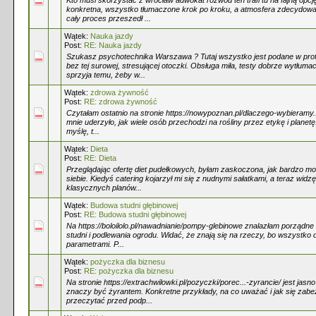
Kto musi skorzystać z wrocław adwokat rozwód ten trafi tu na fajną opcj
konkretna, wszystko tłumaczone krok po kroku, a atmosfera zdecydowa
cały proces przeszedł ...
Wątek:
Nauka jazdy
Post:
RE: Nauka jazdy
Szukasz psychotechnika Warszawa ? Tutaj wszystko jest podane w prof
bez tej surowej, stresującej otoczki. Obsługa miła, testy dobrze wytłum
sprzyja temu, żeby w...
Wątek:
zdrowa żywność
Post:
RE: zdrowa żywność
Czytałam ostatnio na stronie https://nowypoznan.pl/dlaczego-wybieramy..
mnie uderzyło, jak wiele osób przechodzi na rośliny przez etykę i planetę.
myślę, t...
Wątek:
Dieta
Post:
RE: Dieta
Przeglądając ofertę diet pudełkowych, byłam zaskoczona, jak bardzo m
siebie. Kiedyś catering kojarzył mi się z nudnymi sałatkami, a teraz wid
klasycznych planów...
Wątek:
Budowa studni głębinowej
Post:
RE: Budowa studni głębinowej
Na https://boloilolo.pl/nawadnianie/pompy-glebinowe znalazłam porządn
studni i podlewania ogrodu. Widać, że znają się na rzeczy, bo wszystko 
parametrami. P...
Wątek:
pożyczka dla biznesu
Post:
RE: pożyczka dla biznesu
Na stronie https://extrachwilowki.pl/pozyczki/porec...-zyrancie/ jest jasn
znaczy być żyrantem. Konkretne przykłady, na co uważać i jak się zab
przeczytać przed podp...