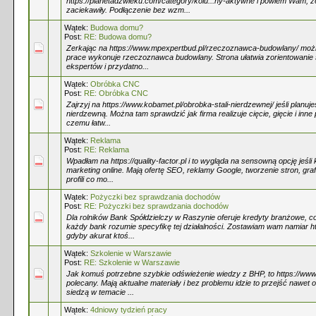
https://planetadzwieku.com/category/kolu...ny-aktywne i powiem Wam, że
zaciekawiły. Podłączenie bez wzm...
Wątek:
Budowa domu?
Post:
RE: Budowa domu?
Zerkając na https://www.mpexpertbud.pl/rzeczoznawca-budowlany/ można
prace wykonuje rzeczoznawca budowlany. Strona ułatwia zorientowanie
ekspertów i przydatno...
Wątek:
Obróbka CNC
Post:
RE: Obróbka CNC
Zajrzyj na https://www.kobamet.pl/obrobka-stali-nierdzewnej/ jeśli planuje
nierdzewną. Można tam sprawdzić jak firma realizuje cięcie, gięcie i inne p
czemu łatw...
Wątek:
Reklama
Post:
RE: Reklama
Wpadłam na https://quality-factor.pl i to wygląda na sensowną opcję jeśli
marketing online. Mają ofertę SEO, reklamy Google, tworzenie stron, gra
profili co mo...
Wątek:
Pożyczki bez sprawdzania dochodów
Post:
RE: Pożyczki bez sprawdzania dochodów
Dla rolników Bank Spółdzielczy w Raszynie oferuje kredyty branżowe, co 
każdy bank rozumie specyfikę tej działalności. Zostawiam wam namiar ht
gdyby akurat ktoś...
Wątek:
Szkolenie w Warszawie
Post:
RE: Szkolenie w Warszawie
Jak komuś potrzebne szybkie odświeżenie wiedzy z BHP, to https://www.ek
polecany. Mają aktualne materiały i bez problemu idzie to przejść nawet 
siedzą w temacie ...
Wątek:
4dniowy tydzień pracy