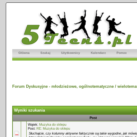
Główna
Szukaj
Użytkownicy
Kalendarz
Pomoc
Forum Dyskusyjne - młodzieżowe, ogólnotematyczne / wielotema
Wyniki szukania
Post
Wątek:
Muzyka do sklepu
Post:
RE: Muzyka do sklepu
Słuchajcie, czy kolumny aktywne faktycznie są takie wygodne, jak mów