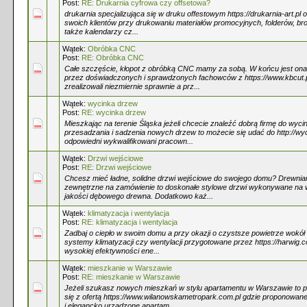
Post:
RE: Drukarnia cyfrowa czy offsetowa?
drukarnia specjalizująca się w druku offestowym https://drukarnia-art.pl 
swoich klientów przy drukowaniu materiałów promocyjnych, folderów, bros
także kalendarzy cz...
Wątek:
Obróbka CNC
Post:
RE: Obróbka CNC
Całe szczęście, kłopot z obróbką CNC mamy za sobą. W końcu jest o
przez doświadczonych i sprawdzonych fachowców z https://www.kbcut.pl
zrealizowali niezmiernie sprawnie a prz...
Wątek:
wycinka drzew
Post:
RE: wycinka drzew
Mieszkając na terenie Śląska jeżeli chcecie znaleźć dobrą firmę do wycin
przesadzania i sadzenia nowych drzew to możecie się udać do http://wyc
odpowiedni wykwalifikowani pracown...
Wątek:
Drzwi wejściowe
Post:
RE: Drzwi wejściowe
Chcesz mieć ładne, solidne drzwi wejściowe do swojego domu? Drewnia
zewnętrzne na zamówienie to doskonałe stylowe drzwi wykonywane na w
jakości dębowego drewna. Dodatkowo każ...
Wątek:
klimatyzacja i wentylacja
Post:
RE: klimatyzacja i wentylacja
Zadbaj o ciepło w swoim domu a przy okazji o czystsze powietrze wokó
systemy klimatyzacji czy wentylacji przygotowane przez https://harwig.
wysokiej efektywności ene...
Wątek:
mieszkanie w Warszawie
Post:
RE: mieszkanie w Warszawie
Jeżeli szukasz nowych mieszkań w stylu apartamentu w Warszawie to
się z ofertą https://www.wilanowskametropark.com.pl gdzie proponowan
i elegancko urządzone apartam...