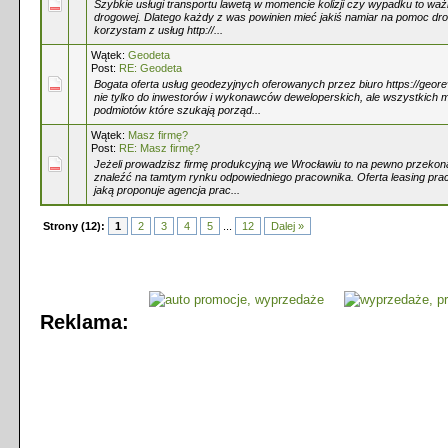
Szybkie usługi transportu lawetą w momencie kolizji czy wypadku to w
drogowej. Dlatego każdy z was powinien mieć jakiś namiar na pomoc dr
korzystam z usług http://...
Wątek:
Geodeta
Post:
RE: Geodeta
Bogata oferta usług geodezyjnych oferowanych przez biuro https://georev
nie tylko do inwestorów i wykonawców deweloperskich, ale wszystkich 
podmiotów które szukają porząd...
Wątek:
Masz firmę?
Post:
RE: Masz firmę?
Jeżeli prowadzisz firmę produkcyjną we Wrocławiu to na pewno przekona
znaleźć na tamtym rynku odpowiedniego pracownika. Oferta leasing pr
jaką proponuje agencja prac...
Strony (12):
1
2
3
4
5
...
12
Dalej »
Reklama: