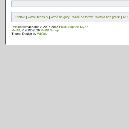
Kontakt
|
www.5teens.pl
|
Wróć do góry
|
Wróć do forów
|
Wersja bez grafiki
|
RS
Polskie tłumaczenie © 2007-2013
Polski Support MyBB
MyBB
, © 2002-2026
MyBB Group
.
Theme Design by
WbDev