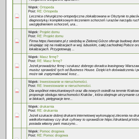
Wątek:
Ortopeda
Post:
RE: Ortopeda
Lecznica chirurgiczno-ortopedyczna zlokalizowana w Olsztynie to placó
diagnostyką i kompleksowym leczeniem schorzeń i urazów narządu ruc
uwzględnieniem schorzeń, ura...
Wątek:
Projekt domu
Post:
RE: Projekt domu
Firma https://westatre.pl z siedzibą w Zielonej Górze oferuje budowę 
skupiając się na realizacjach w woj. lubuskim, całej zachodniej Polsce o
lokalizacjach. Przygotowują ...
Wątek:
Masz firmę?
Post:
RE: Masz firmę?
Jeżeli prowadzisz firmę i szukasz dobrego doradca leasingowy Warszaw
musisz sprawdzić tych od Business House. Dzięki ich doświadczeniu i p
może tak zoptymalizować kosz...
Wątek:
Inwestowanie w nieruchomości.
Post:
RE: Inwestowanie w nieruchomości.
Dla wspólnot mieszkaniowych oraz dla nowych osiedli na terenie Krakow
proponuje obsługa nieruchomości Kraków , która obejmuje utrzymanie czy
w blokach, pielęgnacje tere...
Wątek:
drukarnia
Post:
RE: drukarnia
Jeżeli szukacie dobrej drukarni internetowej wykonującej zlecenia na dru
wielkoformatowy czy druk cyfrowy to sprawdźcie https://drukland.pl któr
posiada własny park maszyno...
Wątek:
Pomoc drogowa
Post:
RE: Pomoc drogowa