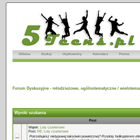
Główna
Szukaj
Użytkownicy
Kalendarz
Pomoc
Forum Dyskusyjne - młodzieżowe, ogólnotematyczne / wielotema
Wyniki szukania
Post
Wątek:
Loty czarterowe
Post:
RE: Loty czarterowe
Potrzebujesz nietypowej taksówki powietrznej? Przeloty helikopterem o