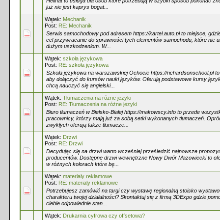
Helinat to usługa dla osób które potrzebują w szybki sposób pokonać zn
już nie jest kaprys bogat...
Wątek:
Mechanik
Post:
RE: Mechanik
Serwis samochodowy pod adresem https://kartel.auto.pl to miejsce, gdzie
cel przywracanie do sprawności tych elementów samochodu, które nie ul
dużym uszkodzeniom. W...
Wątek:
szkoła językowa
Post:
RE: szkoła językowa
Szkoła językowa na warszawskiej Ochocie https://richardsonschool.pl t
aby dołączyć do kursów nauki języków. Oferują podstawowe kursy języ
chcą nauczyć się angielski...
Wątek:
Tłumaczenia na różne jezyki
Post:
RE: Tłumaczenia na różne jezyki
Biuro tłumaczeń w Bielsko-Białej https://makowscy.info to przede wszys
pracownicy, którzy mają już za sobą setki wykonanych tłumaczeń. Opr
zwykłych oferują także tłumacze...
Wątek:
Drzwi
Post:
RE: Drzwi
Decydując się na drzwi warto wcześniej prześledzić najnowsze propozy
producentów. Dostępne drzwi wewnętrzne Nowy Dwór Mazowiecki to ofer
w różnych kolorach które bę...
Wątek:
materialy reklamowe
Post:
RE: materialy reklamowe
Potrzebujesz zamówić na targi czy wystawę regionalną stoisko wysta
charakteru twojej działalności? Skontaktuj się z firmą 3DExpo gdzie pom
ciebie odpowiednie stan...
Wątek:
Drukarnia cyfrowa czy offsetowa?