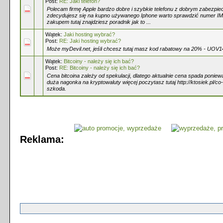
Post:
RE: Jaki telefon?
Polecam firmę Apple bardzo dobre i szybkie telefonu z dobrym zabezpiec
zdecydujesz się na kupno używanego Iphone warto sprawdzić numer IM
zakupem tutaj znajdziesz poradnik jak to ...
Wątek:
Jaki hosting wybrać?
Post:
RE: Jaki hosting wybrać?
Może myDevil.net, jeśli chcesz tutaj masz kod rabatowy na 20% - UO
Wątek:
Bitcoiny - należy się ich bać?
Post:
RE: Bitcoiny - należy się ich bać?
Cena bitcoina zależy od spekulacji, dlatego aktualnie cena spada poniew
duża nagonka na kryptowaluty więcej poczytasz tutaj http://ktosiek.pl/co-to
szkoda.
Reklama: