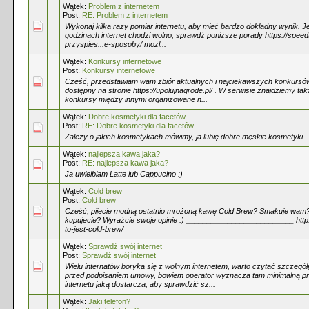
Wątek:
Problem z internetem
Post:
RE: Problem z internetem
Wykonaj kilka razy pomiar internetu, aby mieć bardzo dokładny wynik. Je
godzinach internet chodzi wolno, sprawdź poniższe porady https://speedte
przyspies...e-sposoby/ możl...
Wątek:
Konkursy internetowe
Post:
Konkursy internetowe
Cześć, przedstawiam wam zbiór aktualnych i najciekawszych konkursó
dostępny na stronie https://upolujnagrode.pl/ . W serwisie znajdziemy tak
konkursy między innymi organizowane n...
Wątek:
Dobre kosmetyki dla facetów
Post:
RE: Dobre kosmetyki dla facetów
Zależy o jakich kosmetykach mówimy, ja lubię dobre męskie kosmetyki.
Wątek:
najlepsza kawa jaka?
Post:
RE: najlepsza kawa jaka?
Ja uwielbiam Latte lub Cappucino :)
Wątek:
Cold brew
Post:
Cold brew
Cześć, pijecie modną ostatnio mrożoną kawę Cold Brew? Smakuje wam
kupujecie? Wyraźcie swoje opinie :) __________________________ http:/
to-jest-cold-brew/
Wątek:
Sprawdź swój internet
Post:
Sprawdź swój internet
Wielu internatów boryka się z wolnym internetem, warto czytać szczegół
przed podpisaniem umowy, bowiem operator wyznacza tam minimalną p
internetu jaką dostarcza, aby sprawdzić sz...
Wątek:
Jaki telefon?