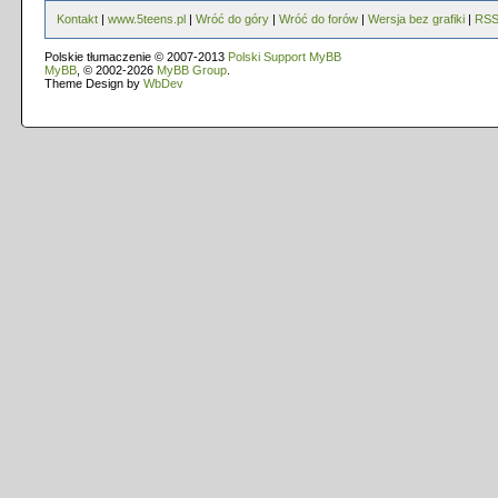
Kontakt
|
www.5teens.pl
|
Wróć do góry
|
Wróć do forów
|
Wersja bez grafiki
|
RS
Polskie tłumaczenie © 2007-2013
Polski Support MyBB
MyBB
, © 2002-2026
MyBB Group
.
Theme Design by
WbDev