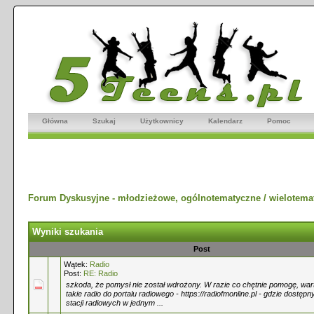
Główna
Szukaj
Użytkownicy
Kalendarz
Pomoc
Forum Dyskusyjne - młodzieżowe, ogólnotematyczne / wielotema
Wyniki szukania
Post
Wątek:
Radio
Post:
RE: Radio
szkoda, że pomysł nie został wdrożony. W razie co chętnie pomogę, war
takie radio do portalu radiowego - https://radiofmonline.pl - gdzie dostępn
stacji radiowych w jednym ...