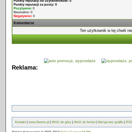
Punkty reputacji od użytkowników: 0
Punkty reputacji za posty: 0
Pozytywne:
0
Neutralne:
0
Negatywne:
0
Komentarze
Ten użytkownik w tej chwili ni
Reklama:
Kontakt
|
www.5teens.pl
|
Wróć do góry
|
Wróć do forów
|
Wersja bez grafiki
|
RS