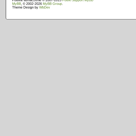
Polskie tłumaczenie © 2007-2013
Polski Support MyBB
MyBB
, © 2002-2026
MyBB Group
.
Theme Design by
WbDev