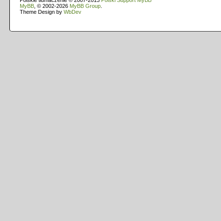
Polskie tłumaczenie © 2007-2013
Polski Support MyBB
MyBB
, © 2002-2026
MyBB Group
.
Theme Design by
WbDev