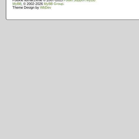
Polskie tłumaczenie © 2007-2013
Polski Support MyBB
MyBB
, © 2002-2026
MyBB Group
.
Theme Design by
WbDev