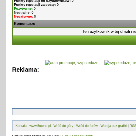
Punkty reputacji od użytkowników: 0
Punkty reputacji za posty: 0
Pozytywne:
0
Neutralne:
0
Negatywne:
0
Komentarze
Ten użytkownik w tej chwili ni
Reklama:
Kontakt
|
www.5teens.pl
|
Wróć do góry
|
Wróć do forów
|
Wersja bez grafiki
|
RS