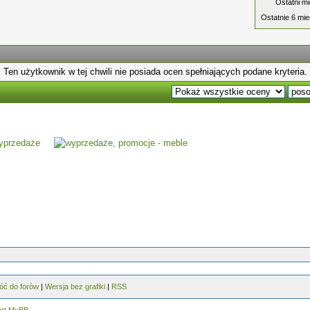
Ostatni mi
Ostatnie 6 mie
Ten użytkownik w tej chwili nie posiada ocen spełniających podane kryteria.
óć do forów
|
Wersja bez grafiki
|
RSS