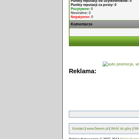
Punkty reputacji od użytkowników: 0
Punkty reputacji za posty: 0
Pozytywne:
0
Neutralne:
0
Negatywne:
0
Komentarze
Reklama:
Kontakt
|
www.5teens.pl
|
Wróć do góry
|
Wr