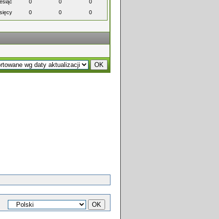
esiąc
0
0
0
sięcy
0
0
0