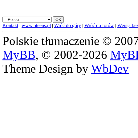
Kontakt
|
www.5teens.pl
|
Wróć do góry
|
Wróć do forów
|
Wersja bez
Polskie tłumaczenie © 20
MyBB
, © 2002-2026
MyBB
Theme Design by
WbDev