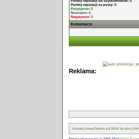
Punkty reputacji od użytkowników: 0
Punkty reputacji za posty: 0
Pozytywne:
0
Neutralne:
0
Negatywne:
0
Komentarze
Reklama:
Kontakt
|
www.5teens.pl
|
Wróć do góry
|
Wr