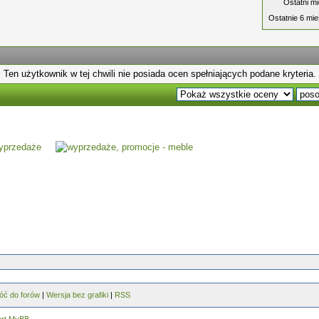
Ostatni mi
Ostatnie 6 mie
Ten użytkownik w tej chwili nie posiada ocen spełniających podane kryteria.
óć do forów
|
Wersja bez grafiki
|
RSS