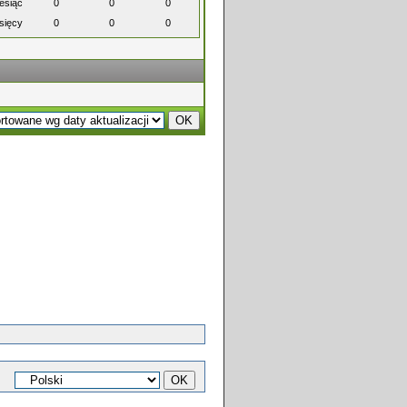
esiąc
0
0
0
sięcy
0
0
0