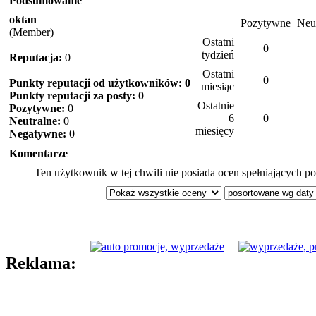
Podsumowanie
oktan
Pozytywne
Neu
(Member)
Ostatni
0
tydzień
Reputacja:
0
Ostatni
0
Punkty reputacji od użytkowników: 0
miesiąc
Punkty reputacji za posty: 0
Ostatnie
Pozytywne:
0
6
0
Neutralne:
0
miesięcy
Negatywne:
0
Komentarze
Ten użytkownik w tej chwili nie posiada ocen spełniających po
Reklama: