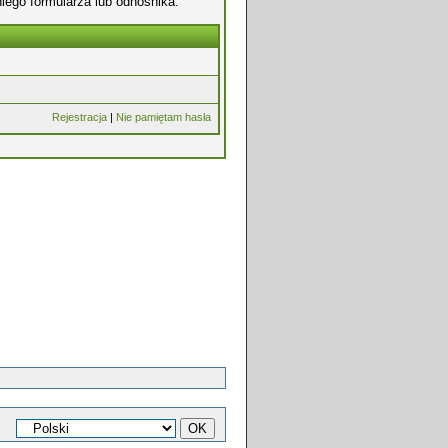
iego formularza lub odnośnika.
Rejestracja
|
Nie pamiętam hasła