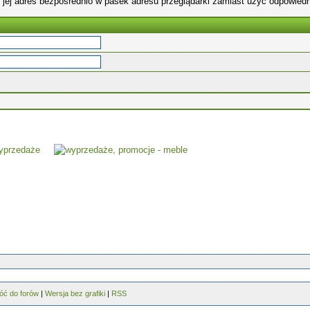
 jej adres bezpośrednio w pasek adresu przeglądarki zamiast użyć odpowiedn
óć do forów
|
Wersja bez grafiki
|
RSS