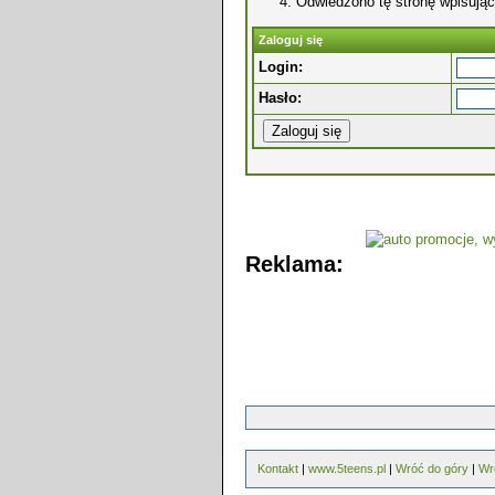
Odwiedzono tę stronę wpisując
Zaloguj się
Login:
Hasło:
Reklama:
Kontakt
|
www.5teens.pl
|
Wróć do góry
|
Wr