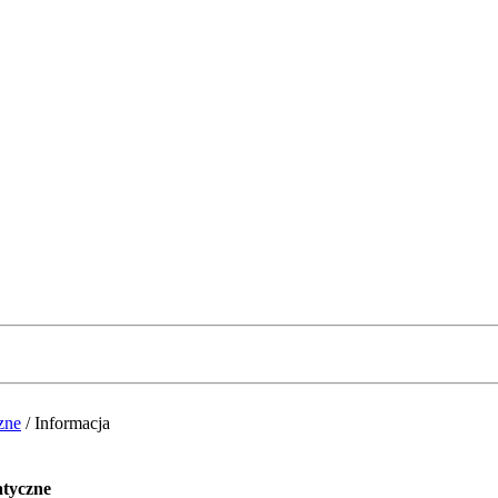
zne
/
Informacja
atyczne