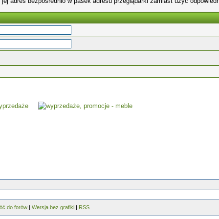
 jej adres bezpośrednio w pasek adresu przeglądarki zamiast użyć odpowiedn
óć do forów
|
Wersja bez grafiki
|
RSS