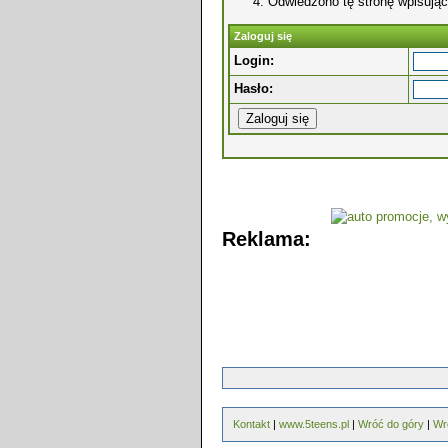
Odwiedzono tę stronę wpisując
Zaloguj się
Login:
Hasło:
Reklama:
Kontakt
|
www.5teens.pl
|
Wróć do góry
|
Wr