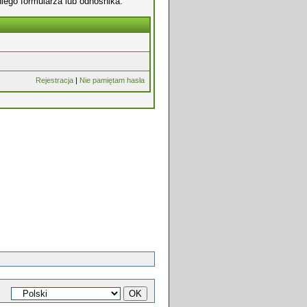
iego formularza lub odnośnika.
Rejestracja
|
Nie pamiętam hasła