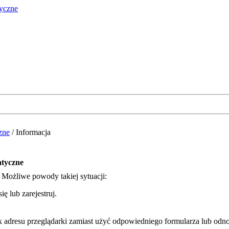
zne
/
Informacja
atyczne
. Możliwe powody takiej sytuacji:
ę lub zarejestruj.
k adresu przeglądarki zamiast użyć odpowiedniego formularza lub odno