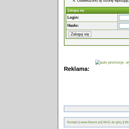
Odwiedzono tę stronę wpisując
Zaloguj się
Login:
Hasło:
Reklama:
Kontakt
|
www.5teens.pl
|
Wróć do góry
|
Wr