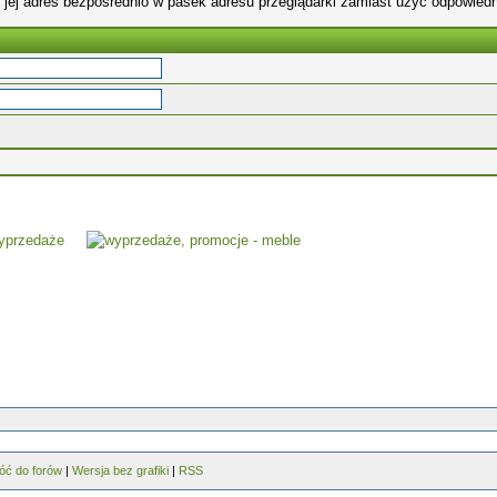
 jej adres bezpośrednio w pasek adresu przeglądarki zamiast użyć odpowiedn
óć do forów
|
Wersja bez grafiki
|
RSS