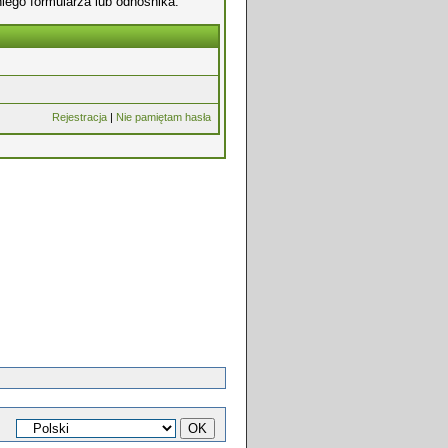
iego formularza lub odnośnika.
Rejestracja
|
Nie pamiętam hasła