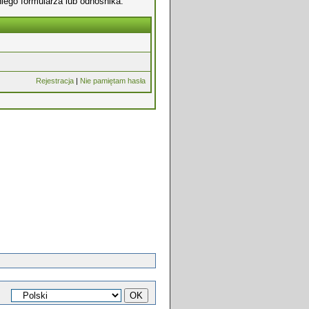
iego formularza lub odnośnika.
Rejestracja
|
Nie pamiętam hasła