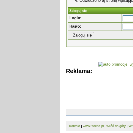
Odwiedzono tę stronę wpisując
Zaloguj się
Login:
Hasło:
Reklama:
Kontakt
|
www.5teens.pl
|
Wróć do góry
|
Wr