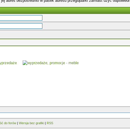
 jej adres bezpośrednio w pasek adresu przeglądarki zamiast użyć odpowiedn
óć do forów
|
Wersja bez grafiki
|
RSS