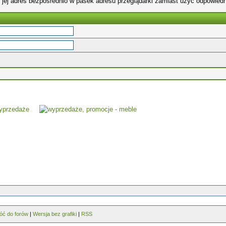
 jej adres bezpośrednio w pasek adresu przeglądarki zamiast użyć odpowiedn
óć do forów
|
Wersja bez grafiki
|
RSS