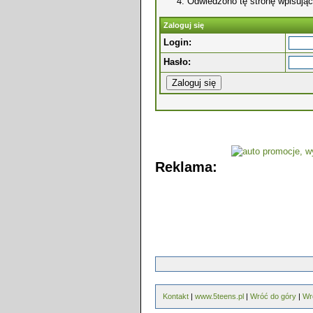
Odwiedzono tę stronę wpisując
Zaloguj się
Login:
Hasło:
Reklama:
Kontakt
|
www.5teens.pl
|
Wróć do góry
|
Wr