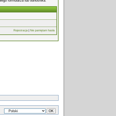
iego formularza lub odnośnika.
Rejestracja
|
Nie pamiętam hasła