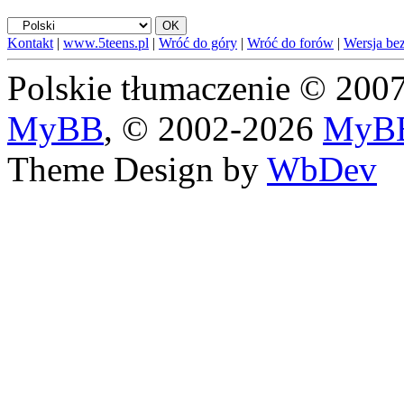
Kontakt
|
www.5teens.pl
|
Wróć do góry
|
Wróć do forów
|
Wersja bez
Polskie tłumaczenie © 20
MyBB
, © 2002-2026
MyBB
Theme Design by
WbDev