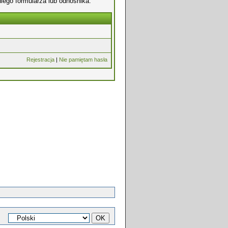
iego formularza lub odnośnika.
Rejestracja
|
Nie pamiętam hasła