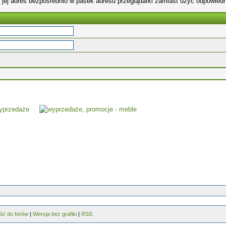
 jej adres bezpośrednio w pasek adresu przeglądarki zamiast użyć odpowiedn
óć do forów
|
Wersja bez grafiki
|
RSS