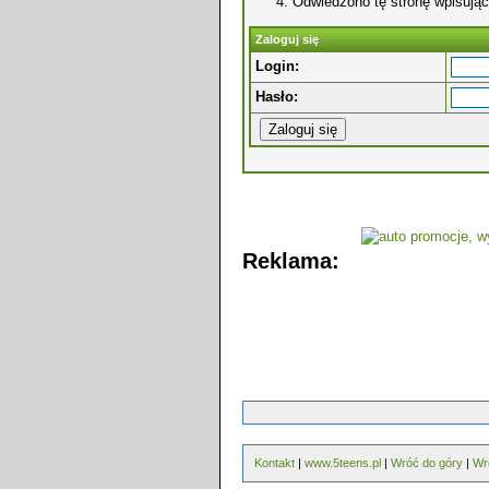
Odwiedzono tę stronę wpisując
Zaloguj się
Login:
Hasło:
Reklama:
Kontakt
|
www.5teens.pl
|
Wróć do góry
|
Wr