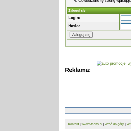
Odwiedzono tę stronę wpisując
Zaloguj się
Login:
Hasło:
Reklama:
Kontakt
|
www.5teens.pl
|
Wróć do góry
|
Wr