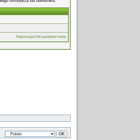
iego formularza lub odnośnika.
Rejestracja
|
Nie pamiętam hasła