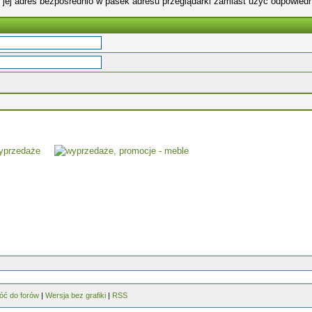
 jej adres bezpośrednio w pasek adresu przeglądarki zamiast użyć odpowiedn
óć do forów
|
Wersja bez grafiki
|
RSS