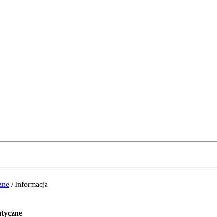
zne
/
Informacja
atyczne