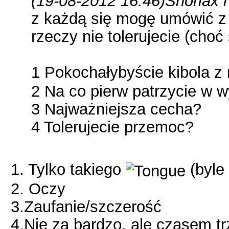
(19-08-2012 16:46)
Snorlax 
z każdą się mogę umówić z 
rzeczy nie tolerujecie (choć
1 Pokochałybyście kibola z
2 Na co pierw patrzycie w 
3 Najważniejsza cecha?
4 Tolerujecie przemoc?
1. Tylko takiego
(byle 
2. Oczy
3.Zaufanie/szczerość
4.Nie za bardzo, ale czasem t