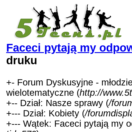
Faceci pytają my odpo
druku
+- Forum Dyskusyjne - młodzi
wielotematyczne (
http://www.5
+-- Dział: Nasze sprawy (
/foru
+--- Dział: Kobiety (
/forumdispl
+--- Wątek: Faceci pytają my 