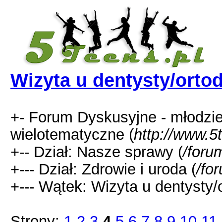
Wizyta u dentysty/ortod
+- Forum Dyskusyjne - młodzi
wielotematyczne (
http://www.5
+-- Dział: Nasze sprawy (
/foru
+--- Dział: Zdrowie i uroda (
/fo
+--- Wątek: Wizyta u dentysty/o
Strony:
1
2
3
4
5
6
7
8
9
10
11