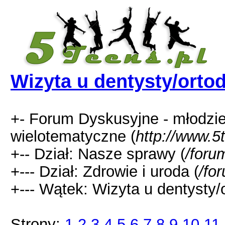
Wizyta u dentysty/ortod
+- Forum Dyskusyjne - młodzi
wielotematyczne (
http://www.5
+-- Dział: Nasze sprawy (
/foru
+--- Dział: Zdrowie i uroda (
/fo
+--- Wątek: Wizyta u dentysty/o
Strony:
1
2
3
4
5
6
7
8
9
10
11