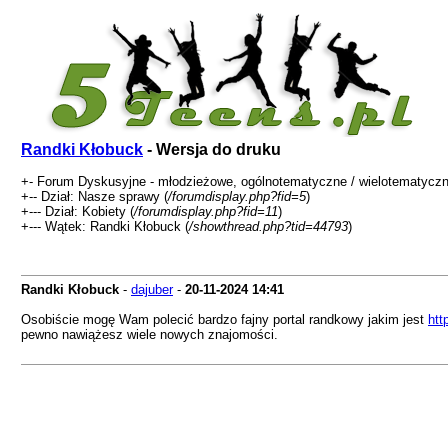
Randki Kłobuck
- Wersja do druku
+- Forum Dyskusyjne - młodzieżowe, ogólnotematyczne / wielotematyczn
+-- Dział: Nasze sprawy (
/forumdisplay.php?fid=5
)
+--- Dział: Kobiety (
/forumdisplay.php?fid=11
)
+--- Wątek: Randki Kłobuck (
/showthread.php?tid=44793
)
Randki Kłobuck
-
dajuber
-
20-11-2024
14:41
Osobiście mogę Wam polecić bardzo fajny portal randkowy jakim jest
htt
pewno nawiążesz wiele nowych znajomości.